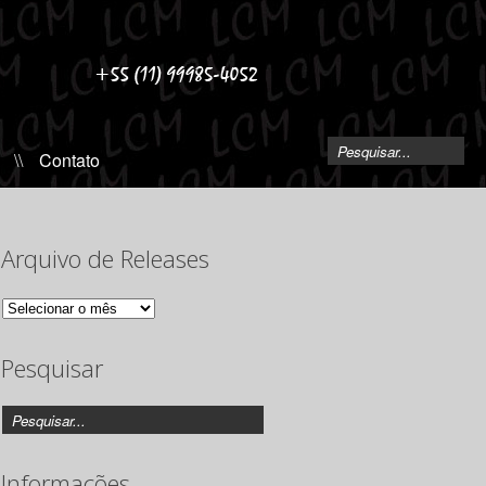
\\
Contato
Arquivo de Releases
Arquivo
de
Releases
Pesquisar
Informações