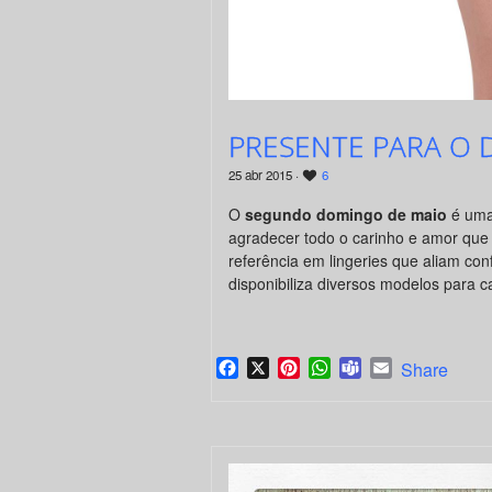
PRESENTE PARA O 
25 abr 2015 ·
6
O
segundo domingo de maio
é uma 
agradecer todo o carinho e amor qu
referência em lingeries que aliam conf
disponibiliza diversos modelos para c
Facebook
X
Pinterest
WhatsApp
Teams
Email
Share