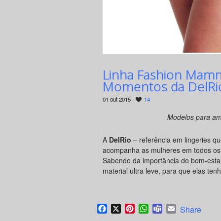
Linha Fashion Mamm
Momentos da DelRi
01 out 2015 ·
14
Modelos para am
A
DelRio
– referência em lingeries qu
acompanha as mulheres em todos os 
Sabendo da importância do bem-estar
material ultra leve, para que elas te
Facebook
X
Pinterest
WhatsApp
Teams
Email
Share