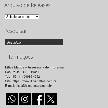
Arquivo de Releases
Arquivo
de
Pesquisar
Releases
Informações
Lilica Mattos – Assessoria de Imprensa
São Paulo – SP – Brasil
Tel: +55 (11) 99985-4052
Site: https://www.lilicamattos.com.br
E-mail: lilica@lilicamattos.com.br