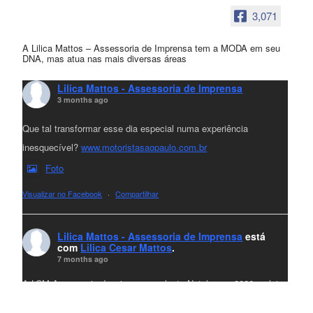
3,071
A Lilica Mattos – Assessoria de Imprensa tem a MODA em seu
DNA, mas atua nas mais diversas áreas
Lilica Mattos - Assessoria de Imprensa
3 months ago
Que tal transformar esse dia especial numa experiência
inesquecível?
www.motoristasaopaulo.com.br
Foto
Visualizar no Facebook
·
Compartilhar
Lilica Mattos - Assessoria de Imprensa
está
com
Lilica Cesar Mattos
.
7 months ago
A LCM Assessoria deseja um excelente Natal e um 2026 repleto
de conquistas e realizações para todos clientes, jornalistas e