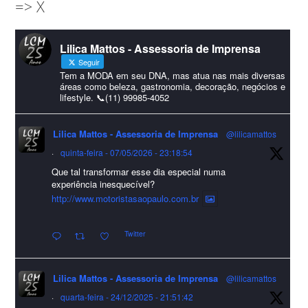
=> X
amigos que sempre nos acompanham!🎄✨🥂❤️
#lcmassessoria
ssessoria
#natal
#merrychristmas
#felizanonovo
Lilica Mattos - Assessoria de Imprensa
#HappyNewYear
Seguir
Foto
Tem a MODA em seu DNA, mas atua nas mais diversas
áreas como beleza, gastronomia, decoração, negócios e
lifestyle. 📞(11) 99985-4052
Visualizar no Facebook
·
Compartilhar
Lilica Mattos - Assessoria de Imprensa
@lilicamattos
Lilica Mattos - Assessoria de Imprensa
9 months ago
·
quinta-feira - 07/05/2026 - 23:18:54
Que tal transformar esse dia especial numa
A Abrafas - Associação Brasileira de Fibras Artificiais e
experiência inesquecível?
Sintéticas foi destaque na Revista Química e Derivados, na
http://www.motoristasaopaulo.com.br
extensa matéria sobre o setor "Produção de fibras químicas e as
Twitter
incertezas do mercado global".
Confira detalhes 🗞📰📈
Lilica Mattos - Assessoria de Imprensa
@lilicamattos
#sustentabilidade
#FibrasSintéticas
#EconomiaCircular
#Abrafas
·
quarta-feira - 24/12/2025 - 21:51:42
#IndústriaTêxtil