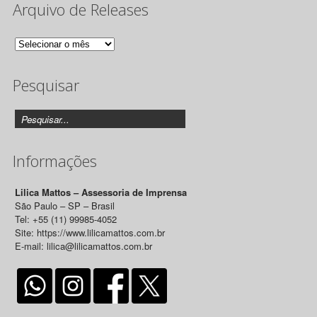
Arquivo de Releases
Arquivo
de
Pesquisar
Releases
Informações
Lilica Mattos – Assessoria de Imprensa
São Paulo – SP – Brasil
Tel: +55 (11) 99985-4052
Site: https://www.lilicamattos.com.br
E-mail: lilica@lilicamattos.com.br