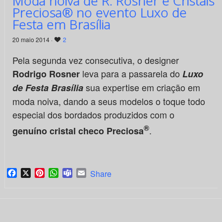
Moda noiva de R. Rosner e Cristais
Preciosa® no evento Luxo de
Festa em Brasília
20 maio 2014 ·
2
Pela segunda vez consecutiva, o designer
leva para a passarela do
Rodrigo Rosner
Luxo
sua expertise em criação em
de Festa Brasília
moda noiva, dando a seus modelos o toque todo
especial dos bordados produzidos com o
®
.
genuíno cristal checo
Preciosa
Facebook
X
Pinterest
WhatsApp
Teams
Email
Share