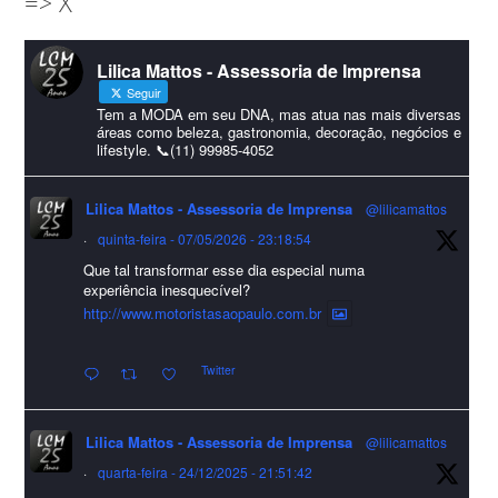
=> X
amigos que sempre nos acompanham!🎄✨🥂❤️
#lcmassessoria
ssessoria
#natal
#merrychristmas
#felizanonovo
Lilica Mattos - Assessoria de Imprensa
#HappyNewYear
Seguir
Foto
Tem a MODA em seu DNA, mas atua nas mais diversas
áreas como beleza, gastronomia, decoração, negócios e
lifestyle. 📞(11) 99985-4052
Visualizar no Facebook
·
Compartilhar
Lilica Mattos - Assessoria de Imprensa
@lilicamattos
Lilica Mattos - Assessoria de Imprensa
9 months ago
·
quinta-feira - 07/05/2026 - 23:18:54
Que tal transformar esse dia especial numa
A Abrafas - Associação Brasileira de Fibras Artificiais e
experiência inesquecível?
Sintéticas foi destaque na Revista Química e Derivados, na
http://www.motoristasaopaulo.com.br
extensa matéria sobre o setor "Produção de fibras químicas e as
Twitter
incertezas do mercado global".
Confira detalhes 🗞📰📈
Lilica Mattos - Assessoria de Imprensa
@lilicamattos
#sustentabilidade
#FibrasSintéticas
#EconomiaCircular
#Abrafas
·
quarta-feira - 24/12/2025 - 21:51:42
#IndústriaTêxtil