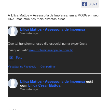
3,071
A Lilica Mattos – Assessoria de Imprensa tem a MODA em seu
DNA, mas atua nas mais diversas áreas
Lilica Mattos - Assessoria de Imprensa
3 months ago
Que tal transformar esse dia especial numa experiência
inesquecível?
www.motoristasaopaulo.com.br
Foto
Visualizar no Facebook
·
Compartilhar
Lilica Mattos - Assessoria de Imprensa
está
com
Lilica Cesar Mattos
.
7 months ago
A LCM Assessoria deseja um excelente Natal e um 2026 repleto
de conquistas e realizações para todos clientes, jornalistas e