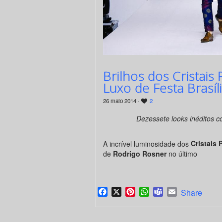
Brilhos dos Cristai
Luxo de Festa Brasíl
26 maio 2014 ·
2
Dezessete looks inéditos 
A incrível luminosidade dos
Cristais 
de
Rodrigo Rosner
no último
Facebook
X
Pinterest
WhatsApp
Teams
Email
Share