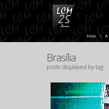
Início
\\
A
Brasília
posts displayed by tag