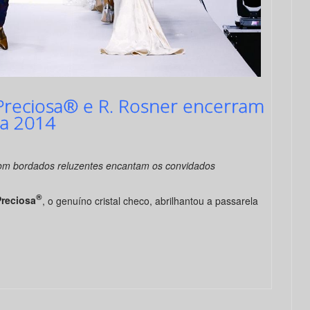
s Preciosa® e R. Rosner encerram
ia 2014
com bordados reluzentes encantam os convidados
®
Preciosa
, o genuíno cristal checo, abrilhantou a passarela