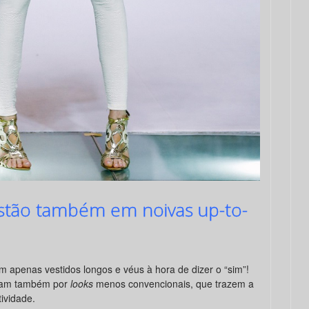
estão também em noivas up-to-
 apenas vestidos longos e véus à hora de dizer o “sim”!
tam também por
looks
menos convencionais, que trazem a
tividade.