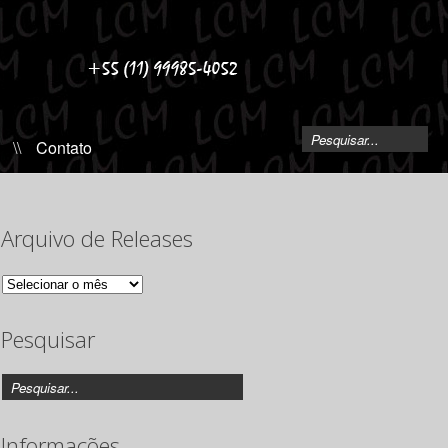
\\
Contato
Arquivo de Releases
Arquivo
de
Releases
Pesquisar
Informações