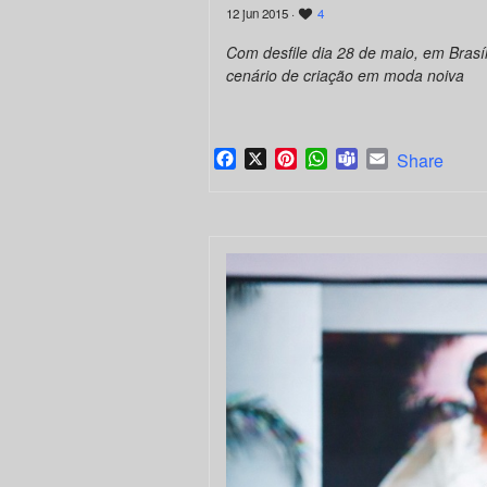
12 jun 2015 ·
4
Com desfile dia 28 de maio, em Brasíl
cenário de criação em moda noiva
Facebook
X
Pinterest
WhatsApp
Teams
Email
Share