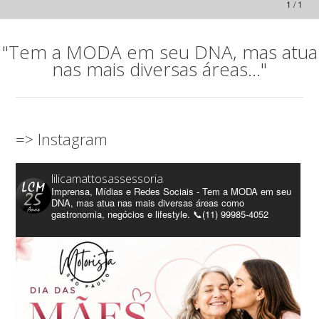
1 / 1
"Tem a MODA em seu DNA, mas atua
nas mais diversas áreas..."
=> Instagram
lilicamattosassessoria
Imprensa, Mídias e Redes Sociais - Tem a MODA em seu
DNA, mas atua nas mais diversas áreas como
gastronomia, negócios e lifestyle. 📞(11) 99985-4052