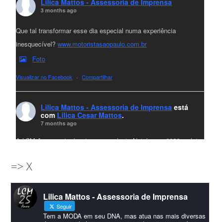
Lilica Mattos - Assessoria de Imprensa
3 months ago
Que tal transformar esse dia especial numa experiência
inesquecível?
www.motoristasaopaulo.com.br
Foto
Visualizar no Facebook
·
Compartilhar
Lilica Mattos - Assessoria de Imprensa
está
com
Lilica Cesar Mattos
.
7 months ago
A LCM Assessoria deseja um excelente Natal e um 2026 repleto
de conquistas e realizações para todos clientes, jornalistas e
=> X
amigos que sempre nos acompanham!🎄✨🥂❤️
#lcmassessoria
ssessoria
#natal
#merrychristmas
#felizanonovo
Lilica Mattos - Assessoria de Imprensa
#HappyNewYear
Seguir
Foto
Tem a MODA em seu DNA, mas atua nas mais diversas