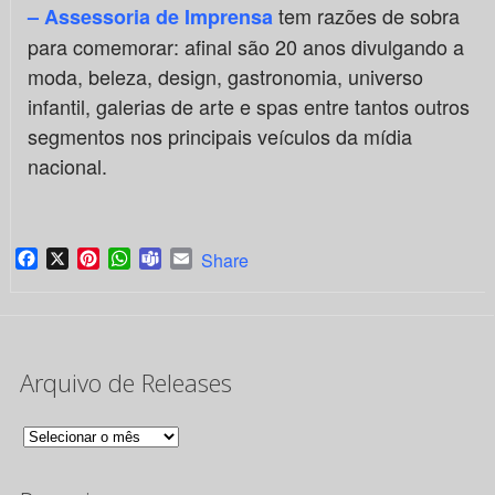
tem razões de sobra
– Assessoria de Imprensa
para comemorar: afinal são 20 anos divulgando a
moda, beleza, design, gastronomia, universo
infantil, galerias de arte e spas entre tantos outros
segmentos nos principais veículos da mídia
nacional.
Facebook
X
Pinterest
WhatsApp
Teams
Email
Share
Arquivo de Releases
Arquivo
de
Releases