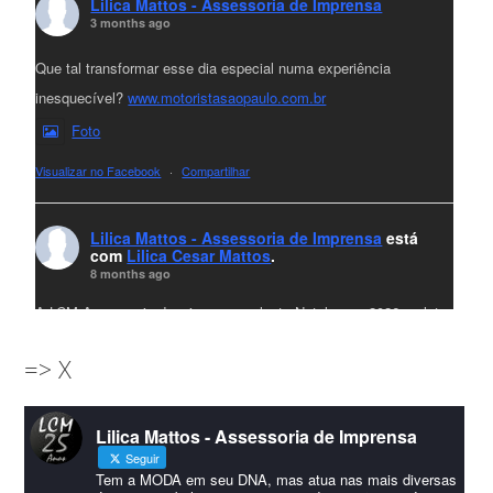
Lilica Mattos - Assessoria de Imprensa
3 months ago
Que tal transformar esse dia especial numa experiência
inesquecível?
www.motoristasaopaulo.com.br
Foto
Visualizar no Facebook
·
Compartilhar
Lilica Mattos - Assessoria de Imprensa
está
com
Lilica Cesar Mattos
.
8 months ago
A LCM Assessoria deseja um excelente Natal e um 2026 repleto
de conquistas e realizações para todos clientes, jornalistas e
=> X
amigos que sempre nos acompanham!🎄✨🥂❤️
#lcmassessoria
ssessoria
#natal
#merrychristmas
#felizanonovo
Lilica Mattos - Assessoria de Imprensa
#HappyNewYear
Seguir
Foto
Tem a MODA em seu DNA, mas atua nas mais diversas