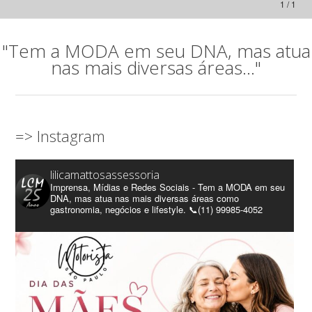
1 / 1
"Tem a MODA em seu DNA, mas atua
nas mais diversas áreas..."
=> Instagram
lilicamattosassessoria
Imprensa, Mídias e Redes Sociais - Tem a MODA em seu
DNA, mas atua nas mais diversas áreas como
gastronomia, negócios e lifestyle. 📞(11) 99985-4052