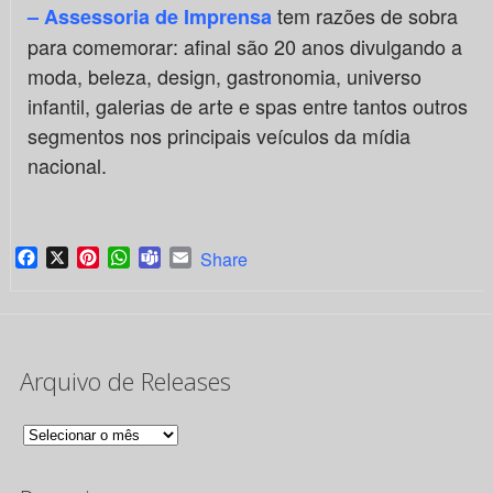
tem razões de sobra
– Assessoria de Imprensa
para comemorar: afinal são 20 anos divulgando a
moda, beleza, design, gastronomia, universo
infantil, galerias de arte e spas entre tantos outros
segmentos nos principais veículos da mídia
nacional.
Facebook
X
Pinterest
WhatsApp
Teams
Email
Share
Arquivo de Releases
Arquivo
de
Releases