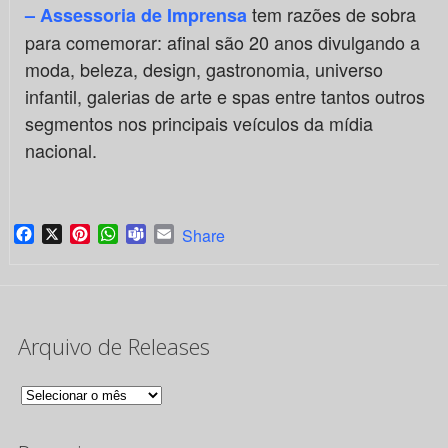
tem razões de sobra
– Assessoria de Imprensa
para comemorar: afinal são 20 anos divulgando a
moda, beleza, design, gastronomia, universo
infantil, galerias de arte e spas entre tantos outros
segmentos nos principais veículos da mídia
nacional.
Facebook
X
Pinterest
WhatsApp
Teams
Email
Share
Arquivo de Releases
Arquivo
de
Releases