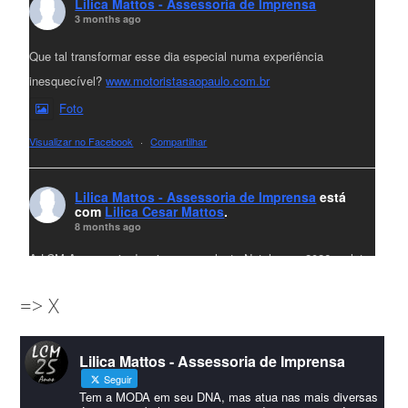
Lilica Mattos - Assessoria de Imprensa
3 months ago
Que tal transformar esse dia especial numa experiência
inesquecível?
www.motoristasaopaulo.com.br
Foto
Visualizar no Facebook
·
Compartilhar
Lilica Mattos - Assessoria de Imprensa
está
com
Lilica Cesar Mattos
.
8 months ago
A LCM Assessoria deseja um excelente Natal e um 2026 repleto
de conquistas e realizações para todos clientes, jornalistas e
=> X
amigos que sempre nos acompanham!🎄✨🥂❤️
#lcmassessoria
ssessoria
#natal
#merrychristmas
#felizanonovo
Lilica Mattos - Assessoria de Imprensa
#HappyNewYear
Seguir
Foto
Tem a MODA em seu DNA, mas atua nas mais diversas