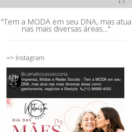
1 / 1
"Tem a MODA em seu DNA, mas atua
nas mais diversas áreas..."
=> Instagram
lilicamattosassessoria
Imprensa, Mídias e Redes Sociais - Tem a MODA em seu
DNA, mas atua nas mais diversas áreas como
gastronomia, negócios e lifestyle. 📞(11) 99985-4052