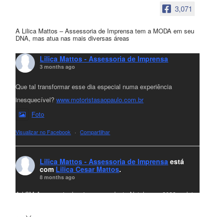
3,071
A Lilica Mattos – Assessoria de Imprensa tem a MODA em seu
DNA, mas atua nas mais diversas áreas
Lilica Mattos - Assessoria de Imprensa
3 months ago
Que tal transformar esse dia especial numa experiência
inesquecível?
www.motoristasaopaulo.com.br
Foto
Visualizar no Facebook
·
Compartilhar
Lilica Mattos - Assessoria de Imprensa
está
com
Lilica Cesar Mattos
.
8 months ago
A LCM Assessoria deseja um excelente Natal e um 2026 repleto
de conquistas e realizações para todos clientes, jornalistas e