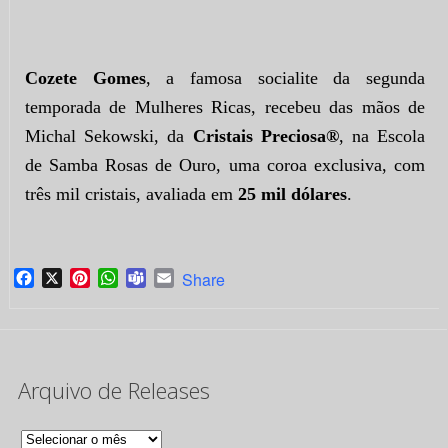
Cozete Gomes
, a famosa socialite da segunda
temporada de Mulheres Ricas, recebeu das mãos de
Michal Sekowski, da
Cristais Preciosa®
, na Escola
de Samba Rosas de Ouro, uma coroa exclusiva, com
três mil cristais, avaliada em
25 mil dólares
.
Facebook
X
Pinterest
WhatsApp
Teams
Email
Share
Arquivo de Releases
Arquivo