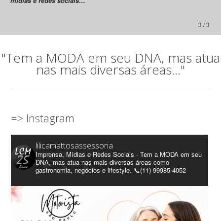
mídias e redes sociais…”
3 / 3
"Tem a MODA em seu DNA, mas atua
nas mais diversas áreas..."
=> Instagram
lilicamattosassessoria
Imprensa, Mídias e Redes Sociais - Tem a MODA em seu
DNA, mas atua nas mais diversas áreas como
gastronomia, negócios e lifestyle. 📞(11) 99985-4052