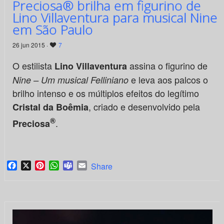
Preciosa® brilha em figurino de
Lino Villaventura para musical Nine
em São Paulo
26 jun 2015 ·
7
O estilista
assina o figurino de
Lino Villaventura
e leva aos palcos o
Nine – Um musical Felliniano
brilho intenso e os múltiplos efeitos do legítimo
, criado e desenvolvido pela
Cristal da Boêmia
®
.
Preciosa
Facebook
X
Pinterest
WhatsApp
Teams
Email
Share