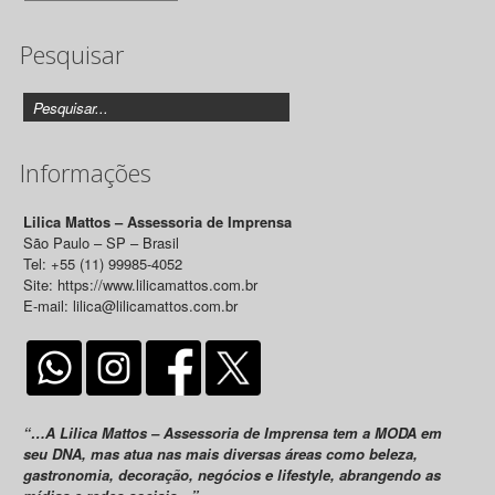
de
Pesquisar
Releases
Informações
Lilica Mattos – Assessoria de Imprensa
São Paulo – SP – Brasil
Tel: +55 (11) 99985-4052
Site: https://www.lilicamattos.com.br
E-mail: lilica@lilicamattos.com.br
“…A Lilica Mattos – Assessoria de Imprensa tem a MODA em
seu DNA, mas atua nas mais diversas áreas como beleza,
gastronomia, decoração, negócios e lifestyle, abrangendo as