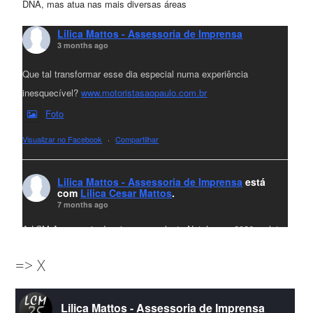
DNA, mas atua nas mais diversas áreas
Lilica Mattos - Assessoria de Imprensa
3 months ago
Que tal transformar esse dia especial numa experiência
inesquecível?
www.motoristasaopaulo.com.br
Foto
Visualizar no Facebook
·
Compartilhar
Lilica Mattos - Assessoria de Imprensa
está
com
Lilica Cesar Mattos
.
7 months ago
A LCM Assessoria deseja um excelente Natal e um 2026 repleto
de conquistas e realizações para todos clientes, jornalistas e
=> X
amigos que sempre nos acompanham!🎄✨🥂❤️
#lcmassessoria
ssessoria
#natal
#merrychristmas
#felizanonovo
Lilica Mattos - Assessoria de Imprensa
#HappyNewYear