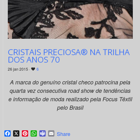
CRISTAIS PRECIOSA® NA TRILHA
DOS ANOS 70
26 jan 2015 ·
6
A marca do genuíno cristal checo patrocina pela
quarta vez consecutiva road show de tendências
e informação de moda realizado pela Focus Têxtil
pelo Brasil
Facebook
X
Pinterest
WhatsApp
Teams
Email
Share