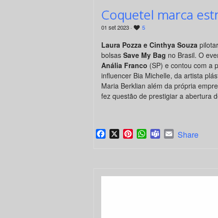
Coquetel marca estr
01 set 2023 ·
5
Laura Pozza e Cinthya Souza
pilota
bolsas
Save My
Bag
no Brasil. O ev
Anália Franco
(SP) e contou com a pr
influencer Bia Michelle, da artista p
Maria Berklian além da própria empres
fez questão de prestigiar a abertura 
Facebook
X
Pinterest
WhatsApp
Teams
Email
Share