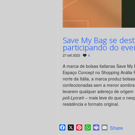
Save My Bag se des
participando do ev
27 set 2023 ·
6
A marca de bolsas italianas Save My
Espaço Concept no Shopping Anália F
norte da Itália, a marca produz bolsa
confeccionadas sem a menor sombra 
levarem qualquer adereço de origem 
poli-Lycra®
– mais leve do que o neo
resistência e formato original.
Facebook
X
Pinterest
WhatsApp
Teams
Email
Share