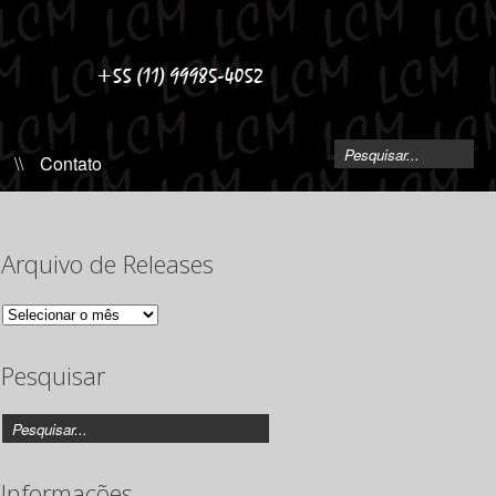
\\
Contato
Arquivo de Releases
Arquivo
de
Releases
Pesquisar
Informações