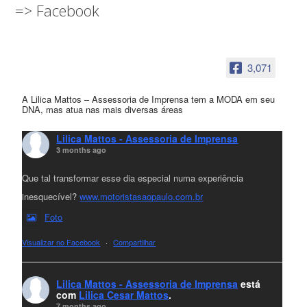
=> Facebook
3,071
A Lilica Mattos – Assessoria de Imprensa tem a MODA em seu
DNA, mas atua nas mais diversas áreas
Lilica Mattos - Assessoria de Imprensa
3 months ago
Que tal transformar esse dia especial numa experiência
inesquecível?
www.motoristasaopaulo.com.br
Foto
Visualizar no Facebook
·
Compartilhar
Lilica Mattos - Assessoria de Imprensa
está
com
Lilica Cesar Mattos
.
7 months ago