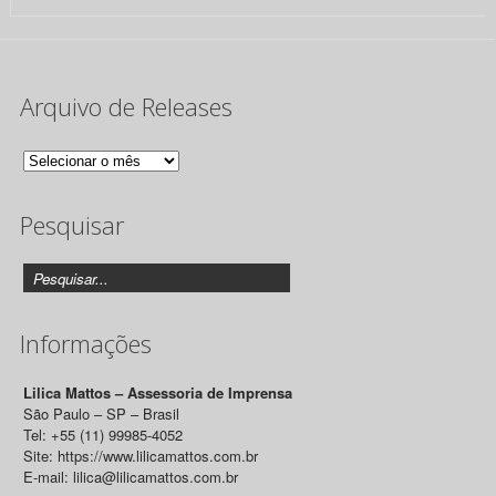
Arquivo de Releases
Arquivo
de
Pesquisar
Releases
Informações
Lilica Mattos – Assessoria de Imprensa
São Paulo – SP – Brasil
Tel: +55 (11) 99985-4052
Site: https://www.lilicamattos.com.br
E-mail: lilica@lilicamattos.com.br