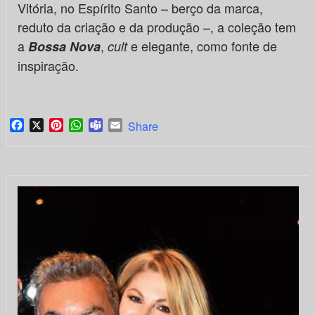
Vitória, no Espírito Santo – berço da marca,
reduto da criação e da produção –, a coleção tem
a
,
e elegante, como fonte de
Bossa Nova
cult
inspiração.
Facebook
X
Pinterest
WhatsApp
Teams
Email
Share