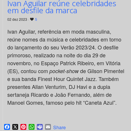
Ivan Aguilar reúne celebridades
em desfile da marca
02 dez 2023 ·
5
Ivan Aguilar, referência em moda masculina,
reúne nomes da música e celebridades em torno
do lançamento do seu Verão 2023/24. O desfile
primoroso, realizado na noite do dia 29 de
novembro, no Espaço Patrick Ribeiro, em Vitória
(ES), contou com
de Gilson Pimentel
pocket-show
e sua banda Finest Hour Quintet Jazz. Também
presentes Allan Venturim, DJ Havi e a dupla
sertaneja Ricardo e João Fernando, além de
Manoel Gomes, famoso pelo hit “Caneta Azul”.
Facebook
X
Pinterest
WhatsApp
Teams
Email
Share