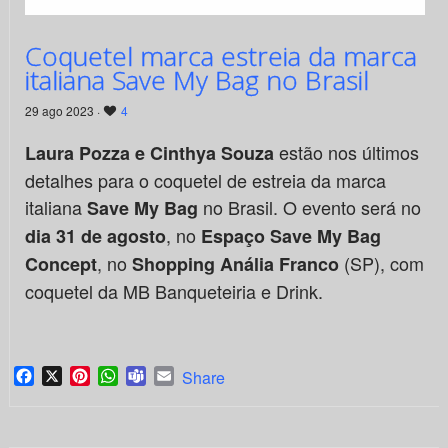
Coquetel marca estreia da marca
italiana Save My Bag no Brasil
29 ago 2023 ·
4
estão nos últimos
Laura Pozza e Cinthya Souza
detalhes para o coquetel de estreia da marca
italiana
no Brasil. O evento será no
Save My Bag
, no
dia 31 de agosto
Espaço Save My Bag
, no
(SP), com
Concept
Shopping Anália Franco
coquetel da MB Banqueteiria e Drink.
Facebook
X
Pinterest
WhatsApp
Teams
Email
Share