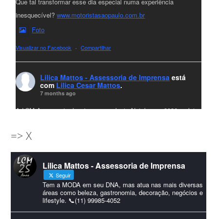
Que tal transformar esse dia especial numa experiência
inesquecível?
www.motoristasaopaulo.com.br
Foto
Visualizar no Facebook
·
Compartilhar
Lilica Mattos - Assessoria de Imprensa
está
com
Lilica Cesar Mattos
.
7 months ago
A LCM Assessoria deseja um excelente Natal e um 2026 repleto
de conquistas e realizações para todos clientes, jornalistas e
=> X
amigos que sempre nos acompanham!🎄✨🥂❤️
#lcmassessoria
ssessoria
#natal
#merrychristmas
#felizanonovo
Lilica Mattos - Assessoria de Imprensa
#HappyNewYear
Seguir
Foto
Tem a MODA em seu DNA, mas atua nas mais diversas
áreas como beleza, gastronomia, decoração, negócios e
lifestyle. 📞(11) 99985-4052
Visualizar no Facebook
·
Compartilhar