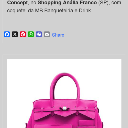
, no
(SP), com
Concept
Shopping Anália Franco
coquetel da MB Banqueteiria e Drink.
Facebook
X
Pinterest
WhatsApp
Teams
Email
Share