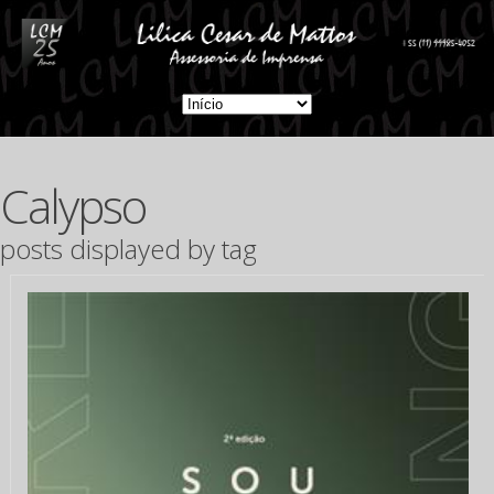
Calypso
posts displayed by tag