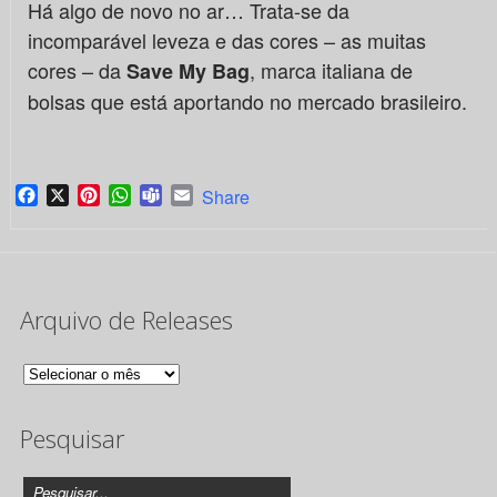
Há algo de novo no ar… Trata-se da
incomparável leveza e das cores – as muitas
cores – da
, marca italiana de
Save My Bag
bolsas que está aportando no mercado brasileiro.
Facebook
X
Pinterest
WhatsApp
Teams
Email
Share
Arquivo de Releases
Arquivo
de
Pesquisar
Releases