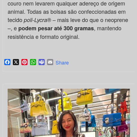
couro nem levarem qualquer adereço de origem
animal. Todas as bolsas são confeccionadas em
tecido
– mais leve do que o neoprene
poli-Lycra®
–, e
, mantendo
podem pesar até 300 gramas
resistência e formato original.
Facebook
X
Pinterest
WhatsApp
Teams
Email
Share