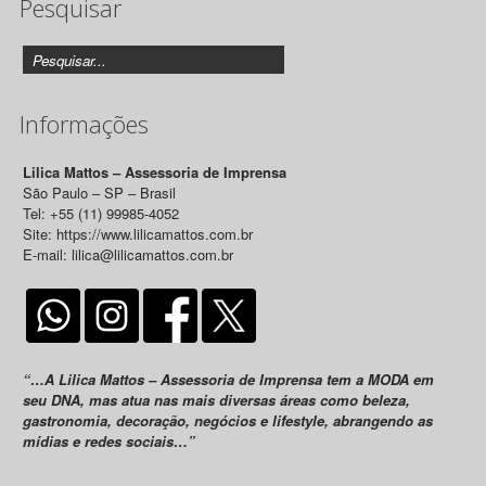
Pesquisar
Releases
Informações
Lilica Mattos – Assessoria de Imprensa
São Paulo – SP – Brasil
Tel: +55 (11) 99985-4052
Site: https://www.lilicamattos.com.br
E-mail: lilica@lilicamattos.com.br
“…A Lilica Mattos – Assessoria de Imprensa tem a MODA em
seu DNA, mas atua nas mais diversas áreas como beleza,
gastronomia, decoração, negócios e lifestyle, abrangendo as
mídias e redes sociais…”