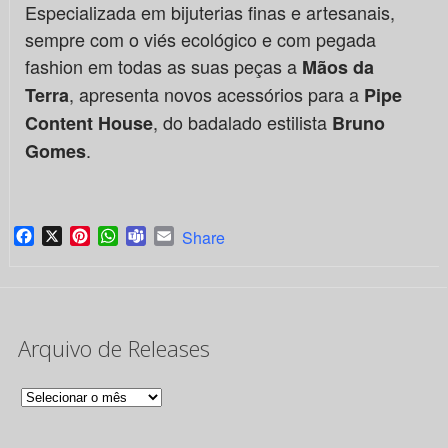
Especializada em bijuterias finas e artesanais,
sempre com o viés ecológico e com pegada
fashion em todas as suas peças a
Mãos da
, apresenta novos acessórios para a
Terra
Pipe
, do badalado estilista
Content House
Bruno
.
Gomes
Facebook
X
Pinterest
WhatsApp
Teams
Email
Share
Arquivo de Releases
Arquivo
de