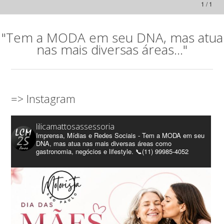
1 / 1
"Tem a MODA em seu DNA, mas atua
nas mais diversas áreas..."
=> Instagram
lilicamattosassessoria
Imprensa, Mídias e Redes Sociais - Tem a MODA em seu
DNA, mas atua nas mais diversas áreas como
gastronomia, negócios e lifestyle. 📞(11) 99985-4052