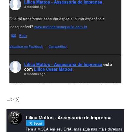
Lilica Mattos - Assessoria de Imprensa
3 months ago
Que tal transformar esse dia especial numa experiência
inesquecível?
www.motoristasaopaulo.com.br
Foto
Visualizar no Facebook
·
Compartilhar
Lilica Mattos - Assessoria de Imprensa
está
com
Lilica Cesar Mattos
.
8 months ago
A LCM Assessoria deseja um excelente Natal e um 2026 repleto
de conquistas e realizações para todos clientes, jornalistas e
=> X
amigos que sempre nos acompanham!🎄✨🥂❤️
#lcmassessoria
ssessoria
#natal
#merrychristmas
#felizanonovo
Lilica Mattos - Assessoria de Imprensa
#HappyNewYear
Seguir
Foto
Tem a MODA em seu DNA, mas atua nas mais diversas