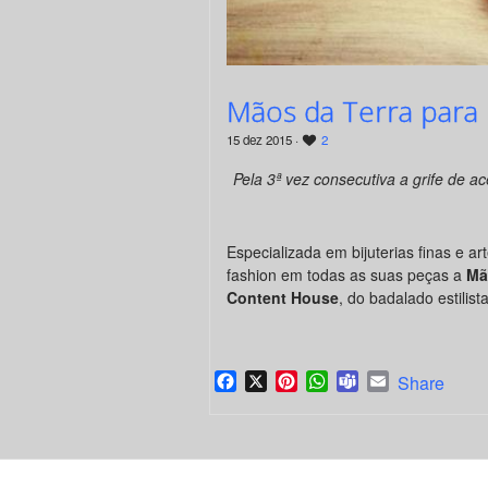
Mãos da Terra para
15 dez 2015 ·
2
Pela 3ª vez consecutiva a grife de a
Especializada em bijuterias finas e 
fashion em todas as suas peças a
Mã
Content House
, do badalado estilist
Facebook
X
Pinterest
WhatsApp
Teams
Email
Share