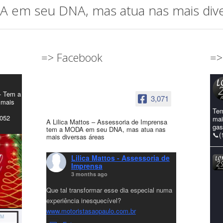
em seu DNA, mas atua nas mais diver
=> Facebook
=>
- Tem a
3,071
 mais
Tem
4052
mai
A Lilica Mattos – Assessoria de Imprensa
gas
tem a MODA em seu DNA, mas atua nas
📞(
mais diversas áreas
Lilica Mattos - Assessoria de
Imprensa
3 months ago
Que tal transformar esse dia especial numa
experiência inesquecível?
www.motoristasaopaulo.com.br