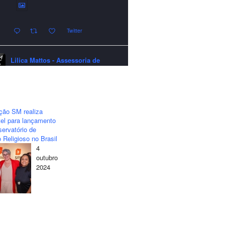
Twitter
Lilica Mattos - Assessoria de
Imprensa
quarta-feira - 24/12/2025 - 21:51:42
A LCM Assessoria deseja um
excelente Natal e um 2026 repleto de
ção SM realiza
conquistas e realizações para todos
el para lançamento
clientes, jornalistas e amigos que
ervatório de
sempre nos acompanham!🎄✨🥂❤️
 Religioso no Brasil
4
#lcmassessoria
#assessoria
#natal
outubro
#merrychristmas
#felizanonovo
2024
#happynewyear
Twitter