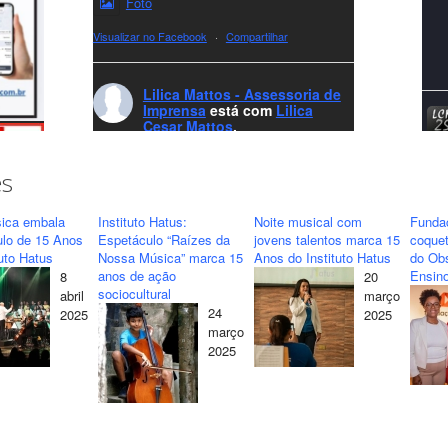
Foto
Visualizar no Facebook
·
Compartilhar
Lilica Mattos - Assessoria de
Imprensa
está com
Lilica
Cesar Mattos
.
7 months ago
A LCM Assessoria deseja um excelente
es
Natal e um 2026 repleto de conquistas e
realizações para todos clientes, jornalistas e
ica embala
Instituto Hatus:
Noite musical com
Funda
amigos que sempre nos acompanham!🎄✨
ulo de 15 Anos
Espetáculo “Raízes da
jovens talentos marca 15
coquet
tuto Hatus
Nossa Música” marca 15
Anos do Instituto Hatus
do Obs
🥂❤️
anos de ação
Ensino
8
20
#lcmassessoria
ssessoria
#natal
sociocultural
abril
março
#merrychristmas
#felizanonovo
24
2025
2025
#HappyNewYear
março
2025
Foto
Visualizar no Facebook
·
Compartilhar