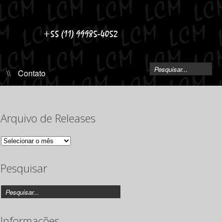
\\
Contato
Arquivo de Releases
Arquivo
de
Releases
Pesquisar
Informações