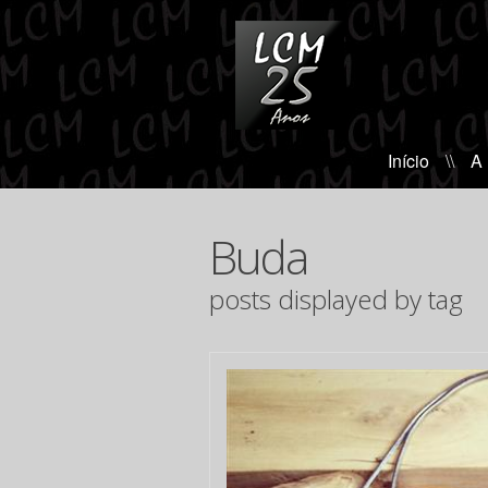
Início
\\
A
Buda
posts displayed by tag