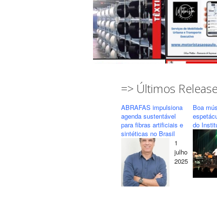
=> Últimos Releas
ABRAFAS impulsiona
Boa mús
agenda sustentável
espetác
para fibras artificiais e
do Insti
sintéticas no Brasil
1
Seguir
Carregar mais...
julho
2025