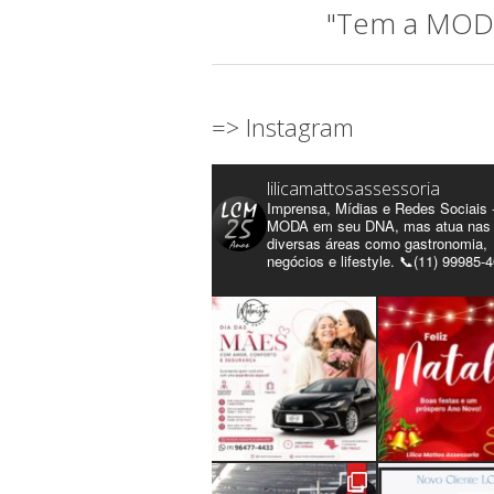
"Tem a MODA 
=> Instagram
lilicamattosassessoria
Imprensa, Mídias e Redes Sociais 
MODA em seu DNA, mas atua nas
diversas áreas como gastronomia,
negócios e lifestyle. 📞(11) 99985-