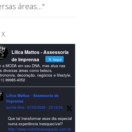
sas áreas..."
 X
Lilica Mattos - Assessoria
de Imprensa
Seguir
 a MODA em seu DNA, mas atua nas
s diversas áreas como beleza,
tronomia, decoração, negócios e lifestyle.
11) 99985-4052
Lilica Mattos - Assessoria de
Imprensa
quinta-feira - 07/05/2026 - 23:18:54
Que tal transformar esse dia especial
numa experiência inesquecível?
http://www.motoristasaopaulo.com.br