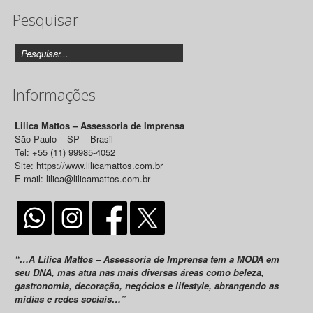
Pesquisar
Releases
Informações
Lilica Mattos – Assessoria de Imprensa
São Paulo – SP – Brasil
Tel: +55 (11) 99985-4052
Site: https://www.lilicamattos.com.br
E-mail: lilica@lilicamattos.com.br
“…A Lilica Mattos – Assessoria de Imprensa tem a MODA em
seu DNA, mas atua nas mais diversas áreas como beleza,
gastronomia, decoração, negócios e lifestyle, abrangendo as
mídias e redes sociais…”