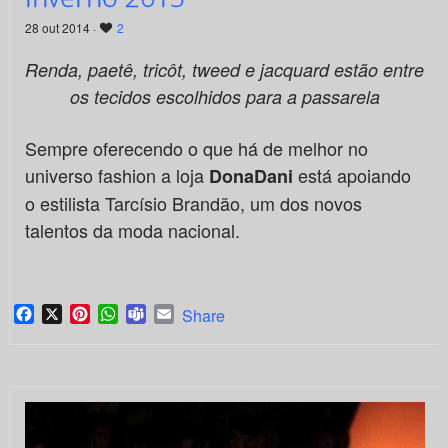
28 out 2014 ·
2
Renda, paetê, tricôt, tweed e jacquard estão entre
os tecidos escolhidos para a passarela
Sempre oferecendo o que há de melhor no
universo fashion a loja
está apoiando
DonaDani
o estilista Tarcísio Brandão, um dos novos
talentos da moda nacional.
Facebook
X
Pinterest
WhatsApp
Teams
Email
Share