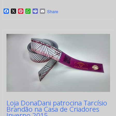
Facebook
X
Pinterest
WhatsApp
Teams
Email
Share
Loja DonaDani patrocina Tarcísio
Brandão na Casa de Criadores
Inverno 2015