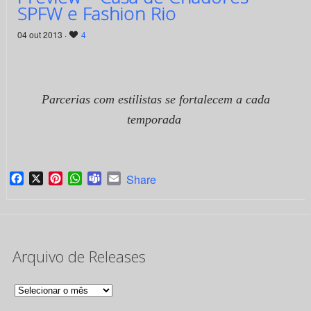
SPFW e Fashion Rio
04 out 2013 ·
4
Parcerias com estilistas se fortalecem a cada
temporada
Facebook
X
Pinterest
WhatsApp
Teams
Email
Share
Arquivo de Releases
Arquivo
de