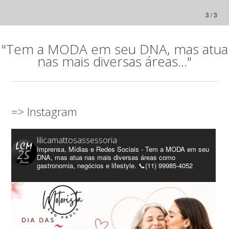
3 / 3
"Tem a MODA em seu DNA, mas atua
nas mais diversas áreas..."
=> Instagram
lilicamattosassessoria
Imprensa, Mídias e Redes Sociais - Tem a MODA em seu
DNA, mas atua nas mais diversas áreas como
gastronomia, negócios e lifestyle. 📞(11) 99985-4052