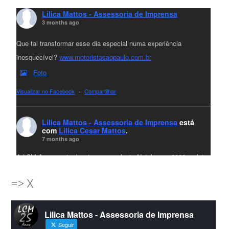
Lilica Mattos - Assessoria de Imprensa
3 months ago
Que tal transformar esse dia especial numa experiência
inesquecível?
www.motoristasaopaulo.com.br
Foto
Visualizar no Facebook
·
Compartilhar
Lilica Mattos - Assessoria de Imprensa
está
com
Lilica Cesar Mattos
.
7 months ago
A LCM Assessoria deseja um excelente Natal e um 2026 repleto
de conquistas e realizações para todos clientes, jornalistas e
=> X
amigos que sempre nos acompanham!🎄✨🥂❤️
#lcmassessoria
ssessoria
#natal
#merrychristmas
#felizanonovo
Lilica Mattos - Assessoria de Imprensa
#HappyNewYear
Seguir