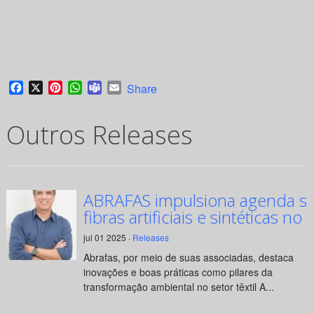
Facebook
X
Pinterest
WhatsApp
Teams
Email
Share
Outros Releases
ABRAFAS impulsiona agenda su
fibras artificiais e sintéticas no 
jul 01 2025 ·
Releases
Abrafas, por meio de suas associadas, destaca
inovações e boas práticas como pilares da
transformação ambiental no setor têxtil A...