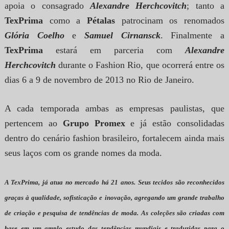
apoia o consagrado
Alexandre
Herchcovitch
; tanto a
TexPrima
como a
Pétalas
patrocinam os renomados
Glória Coelho
e
Samuel Cirnansck
. Finalmente a
TexPrima
estará em parceria com
Alexandre
Herchcovitch
durante o Fashion Rio, que ocorrerá entre os
dias 6 a 9 de novembro de 2013 no Rio de Janeiro.
A cada temporada ambas as empresas paulistas, que
pertencem ao
Grupo
Promex
e já estão consolidadas
dentro do cenário fashion brasileiro, fortalecem ainda mais
seus laços com os grande nomes da moda.
A TexPrima, já atua no mercado há 21 anos. Seus tecidos são reconhecidos
graças à qualidade, sofisticação e inovação, agregando um grande trabalho
de criação e pesquisa de tendências de moda. As coleções são criadas com
base em um amplo estudo das tendências mundiais e traduzidas para o