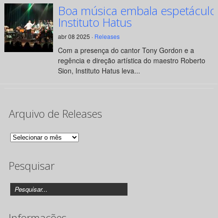
Boa música embala espetáculo
Instituto Hatus
abr 08 2025 ·
Releases
Com a presença do cantor Tony Gordon e a
regência e direção artística do maestro Roberto
Sion, Instituto Hatus leva...
Arquivo de Releases
Arquivo
de
Pesquisar
Releases
Informações