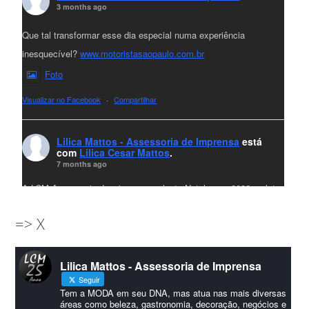
3 months ago
Que tal transformar esse dia especial numa experiência
inesquecível?
www.motoristasaopaulo.com.br
Foto
Visualizar no Facebook
·
Compartilhar
Lilica Mattos - Assessoria de Imprensa
está
com
Lilica Cesar Mattos
.
7 months ago
A LCM Assessoria deseja um excelente Natal e um 2026 repleto
de conquistas e realizações para todos clientes, jornalistas e
=> X
amigos que sempre nos acompanham!🎄✨🥂❤️
#lcmassessoria
ssessoria
#natal
#merrychristmas
#felizanonovo
Lilica Mattos - Assessoria de Imprensa
#HappyNewYear
Seguir
Foto
Tem a MODA em seu DNA, mas atua nas mais diversas
áreas como beleza, gastronomia, decoração, negócios e