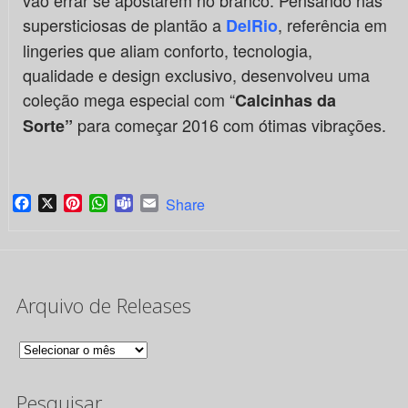
vão errar se apostarem no branco. Pensando nas
supersticiosas de plantão a
, referência em
DelRio
lingeries que aliam conforto, tecnologia,
qualidade e design exclusivo, desenvolveu uma
coleção mega especial com “
Calcinhas da
para começar 2016 com ótimas vibrações.
Sorte”
Facebook
X
Pinterest
WhatsApp
Teams
Email
Share
Arquivo de Releases
Arquivo
de
Pesquisar
Releases