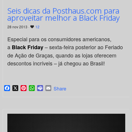
Seis dicas da Posthaus.com para
aproveitar melhor a Black Friday
28 nov 2013 ·
12
Especial para os consumidores americanos,
a
– sexta-feira posterior ao Feriado
Black Friday
de Ação de Graças, quando as lojas oferecem
descontos incríveis – já chegou ao Brasil!
Facebook
X
Pinterest
WhatsApp
Teams
Email
Share