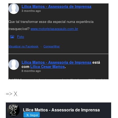
Lilica Mattos - Assessoria de Imprensa
3 months ago
Que tal transformar esse dia especial numa experiência
inesquecível?
www.motoristasaopaulo.com.br
Foto
Visualizar no Facebook
·
Compartilhar
Lilica Mattos - Assessoria de Imprensa
está
com
Lilica Cesar Mattos
.
8 months ago
A LCM Assessoria deseja um excelente Natal e um 2026 repleto
de conquistas e realizações para todos clientes, jornalistas e
=> X
amigos que sempre nos acompanham!🎄✨🥂❤️
#lcmassessoria
ssessoria
#natal
#merrychristmas
#felizanonovo
Lilica Mattos - Assessoria de Imprensa
#HappyNewYear
Seguir