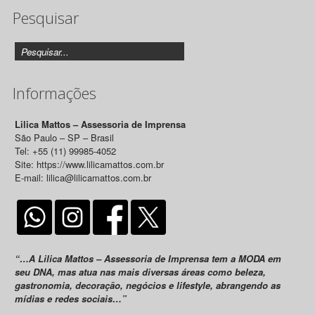
Pesquisar
Releases
Informações
Lilica Mattos – Assessoria de Imprensa
São Paulo – SP – Brasil
Tel: +55 (11) 99985-4052
Site: https://www.lilicamattos.com.br
E-mail: lilica@lilicamattos.com.br
“…A Lilica Mattos – Assessoria de Imprensa tem a MODA em
seu DNA, mas atua nas mais diversas áreas como beleza,
gastronomia, decoração, negócios e lifestyle, abrangendo as
mídias e redes sociais…”