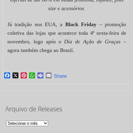
size e acessórios
Já tradição nos EUA, a
Black Friday
– promoção
coletiva das lojas que acontece toda 4ª sexta-feira de
novembro, logo após o
Dia de Ação de Graças
–
agora também chega ao Brasil.
Facebook
X
Pinterest
WhatsApp
Teams
Email
Share
Arquivo de Releases
Arquivo
de