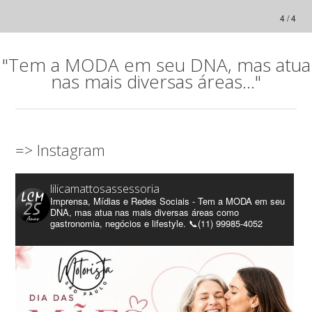
4 / 4
"Tem a MODA em seu DNA, mas atua
nas mais diversas áreas..."
=> Instagram
lilicamattosassessoria
Imprensa, Mídias e Redes Sociais - Tem a MODA em seu
DNA, mas atua nas mais diversas áreas como
gastronomia, negócios e lifestyle. 📞(11) 99985-4052