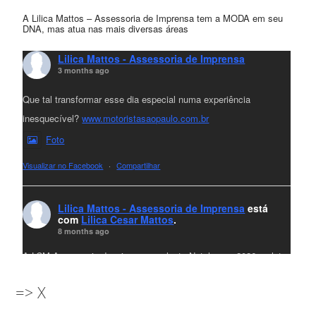
A Lilica Mattos – Assessoria de Imprensa tem a MODA em seu
DNA, mas atua nas mais diversas áreas
Lilica Mattos - Assessoria de Imprensa
3 months ago
Que tal transformar esse dia especial numa experiência
inesquecível?
www.motoristasaopaulo.com.br
Foto
Visualizar no Facebook
·
Compartilhar
Lilica Mattos - Assessoria de Imprensa
está
com
Lilica Cesar Mattos
.
8 months ago
A LCM Assessoria deseja um excelente Natal e um 2026 repleto
de conquistas e realizações para todos clientes, jornalistas e
=> X
amigos que sempre nos acompanham!🎄✨🥂❤️