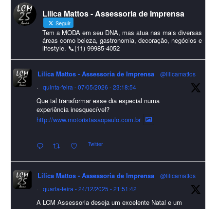
#lcmassessoria
ssessoria
#natal
#merrychristmas
#felizanonovo
Lilica Mattos - Assessoria de Imprensa
#HappyNewYear
Seguir
Foto
Tem a MODA em seu DNA, mas atua nas mais diversas
áreas como beleza, gastronomia, decoração, negócios e
lifestyle. 📞(11) 99985-4052
Visualizar no Facebook
·
Compartilhar
Lilica Mattos - Assessoria de Imprensa
@lilicamattos
Lilica Mattos - Assessoria de Imprensa
9 months ago
·
quinta-feira - 07/05/2026 - 23:18:54
Que tal transformar esse dia especial numa
A Abrafas - Associação Brasileira de Fibras Artificiais e
experiência inesquecível?
Sintéticas foi destaque na Revista Química e Derivados, na
http://www.motoristasaopaulo.com.br
extensa matéria sobre o setor "Produção de fibras químicas e as
Twitter
incertezas do mercado global".
Confira detalhes 🗞📰📈
Lilica Mattos - Assessoria de Imprensa
@lilicamattos
#sustentabilidade
#FibrasSintéticas
#EconomiaCircular
#Abrafas
·
quarta-feira - 24/12/2025 - 21:51:42
#IndústriaTêxtil
A LCM Assessoria deseja um excelente Natal e um
Foto
2026 repleto de conquistas e realizações para todos