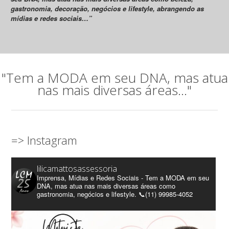
gastronomia, decoração, negócios e lifestyle, abrangendo as
mídias e redes sociais…”
"Tem a MODA em seu DNA, mas atua
nas mais diversas áreas..."
=> Instagram
lilicamattosassessoria
Imprensa, Mídias e Redes Sociais - Tem a MODA em seu
DNA, mas atua nas mais diversas áreas como
gastronomia, negócios e lifestyle. 📞(11) 99985-4052