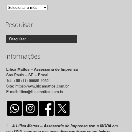
Arquivo
de
Pesquisar
Releases
Informações
Lilica Mattos – Assessoria de Imprensa
São Paulo – SP – Brasil
Tel: +55 (11) 99985-4052
Site: https://www.lilicamattos.com.br
E-mail: lilica@lilicamattos.com.br
“…A Lilica Mattos – Assessoria de Imprensa tem a MODA em
seu DNA, mas atua nas mais diversas áreas como beleza,