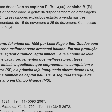
tão disponíveis no
copinho P
(R$ 14,00),
copinho M
(R$
aior comodidade, a gelateria dispõe também de embalagens
0). Esses sabores exclusivos estarão à venda nas três
mendas), de 15 de novembro a 25 de dezembro. Com essas
e feliz!
iano, foi criada em 1996 por Leila Pega e Edu Guedes com
azer o melhor sorvete artesanal italiano. Em sua produção
a, açúcar orgânico, água mineral, leite e creme de leite
s e cacau provenientes dos melhores produtores
 altíssima qualidade que surpreendem e conquistam o
ma (SP) e a primeira loja franqueada aberta desde 2014,
dina também na capital paulista. A segunda franquia da
se ano em Campo Grande (MS).
 1321 – Tel. (11) 5093-2967.
Passo da Pátria, 790 – Tel. (11) 3645-2672.
Cunha, 176 – Tel. (67) 3056-2200.