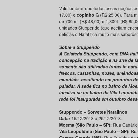
Vale lembrar que todas essas opções es
17,00) e
copinho G
(R$ 25,00). Para m
de 700 ml (R$ 48,00) e 1,300L (R$ 85,0
unidades Stuppendo (que aceitam enco
delícias o Natal fica muito mais saboroso 
Sobre a Stuppendo
A Gelateria Stuppendo, com DNA ital
concepção na tradição e na arte de f
somente são utilizadas frutas in natur
frescos, castanhas, nozes, amêndoa
mundiais, resultando em produtos de
paladar. A sede fica no bairro de Moe
localiza-se no bairro da Vila Leopol
rede foi inaugurada em outubro des
Stuppendo – Sorvetes Natalinos
Data:
15/12/2018 a 25/12/2018.
Moema (São Paulo – SP):
Rua Canário,
Vila Leopoldina (São Paulo – SP):
Rua 
Campo Grande (MS):
Rua Euclides da 