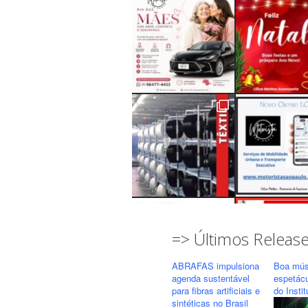
=> Últimos Releas
ABRAFAS impulsiona
Boa mús
agenda sustentável
espetác
para fibras artificiais e
do Insti
sintéticas no Brasil