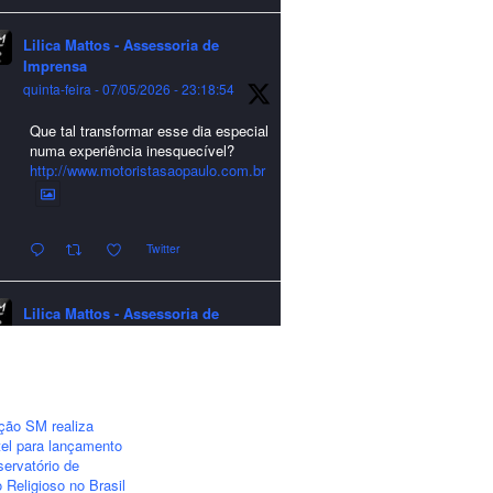
Lilica Mattos - Assessoria de
Imprensa
quinta-feira - 07/05/2026 - 23:18:54
Que tal transformar esse dia especial
numa experiência inesquecível?
http://www.motoristasaopaulo.com.br
Twitter
Lilica Mattos - Assessoria de
Imprensa
quarta-feira - 24/12/2025 - 21:51:42
A LCM Assessoria deseja um
excelente Natal e um 2026 repleto de
ção SM realiza
conquistas e realizações para todos
el para lançamento
clientes, jornalistas e amigos que
ervatório de
sempre nos acompanham!🎄✨🥂❤️
 Religioso no Brasil