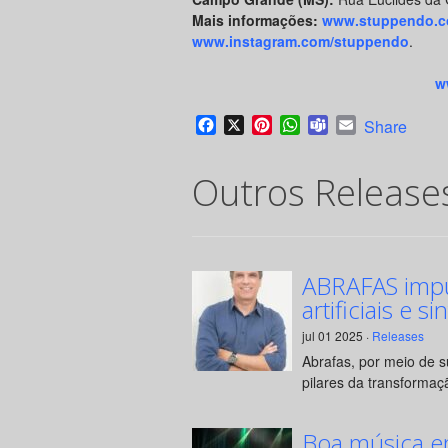
Mais informações:
www.stuppendo.c
www.instagram.com/stuppendo
.
w
Facebook
X
Pinterest
WhatsApp
Teams
Email
Share
Outros Release
ABRAFAS impul
artificiais e si
jul 01 2025 ·
Releases
Abrafas, por meio de 
pilares da transformaçã
Boa música e