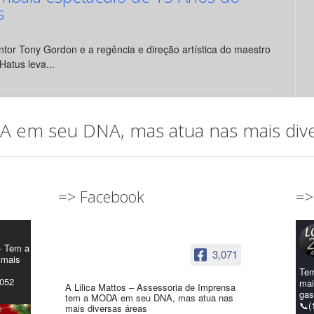
s
tor Tony Gordon e a regência e direção artística do maestro
Hatus leva...
em seu DNA, mas atua nas mais diver
=> Facebook
=>
- Tem a
3,071
 mais
Tem
4052
mai
A Lilica Mattos – Assessoria de Imprensa
gas
tem a MODA em seu DNA, mas atua nas
📞(
mais diversas áreas