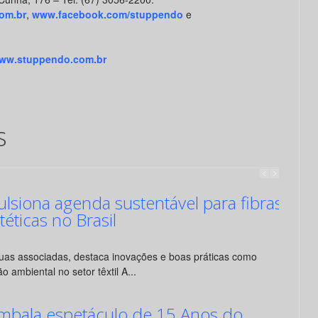
om.br
,
www.facebook.com/stuppendo
e
ww.stuppendo.com.br
s
siona agenda sustentável para fibras
ntéticas no Brasil
suas associadas, destaca inovações e boas práticas como
o ambiental no setor têxtil A...
mbala espetáculo de 15 Anos do