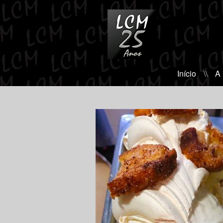
Início
\\
A