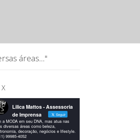
Instituto Hatus
mar 20 2025 ·
Releases
A música, que permeia a trajetória do Instituto Hatus (IH),
idealizada para comemorar os 15...
sas áreas..."
 X
Lilica Mattos - Assessoria
de Imprensa
Seguir
 a MODA em seu DNA, mas atua nas
s diversas áreas como beleza,
tronomia, decoração, negócios e lifestyle.
11) 99985-4052