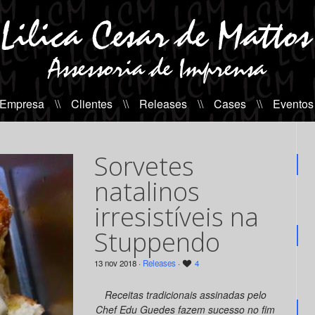
 Empresa
\\
Clientes
\\
Releases
\\
Cases
\\
Eventos
Sorvetes
natalinos
irresistíveis na
Stuppendo
13 nov 2018 ·
Releases
·
4
Receitas tradicionais assinadas pelo
Chef Edu Guedes fazem sucesso no fim