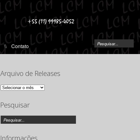
\\
Contato
Arquivo de Releases
Arquivo
de
Releases
Pesquisar
Informações