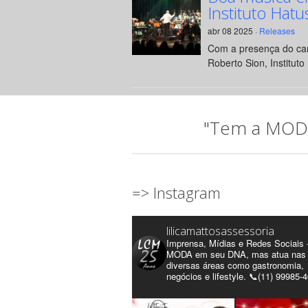
Instituto Hatu
abr 08 2025 ·
Releases
Com a presença do can
Roberto Sion, Instituto 
"Tem a MODA 
=> Instagram
lilicamattosassessoria
Imprensa, Mídias e Redes Sociais 
MODA em seu DNA, mas atua nas
diversas áreas como gastronomia,
negócios e lifestyle. 📞(11) 99985-