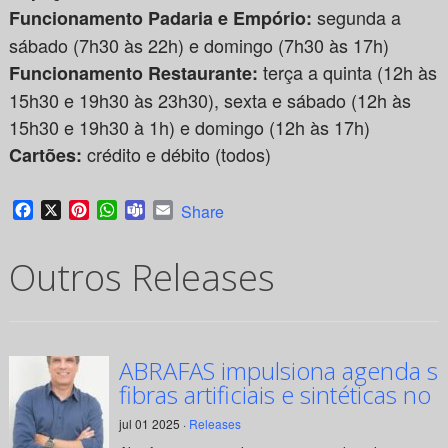
segunda a
Funcionamento Padaria e Empório:
sábado (7h30 às 22h) e domingo (7h30 às 17h)
terça a quinta (12h às
Funcionamento Restaurante:
15h30 e 19h30 às 23h30), sexta e sábado (12h às
15h30 e 19h30 à 1h) e domingo (12h às 17h)
crédito e débito (todos)
Cartões:
Facebook
X
Pinterest
WhatsApp
Teams
Email
Share
Outros Releases
ABRAFAS impulsiona agenda su
fibras artificiais e sintéticas no 
jul 01 2025 ·
Releases