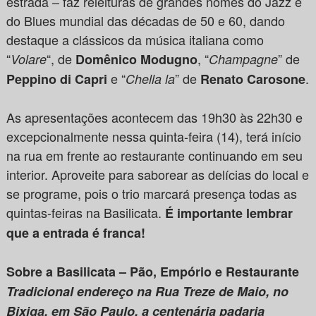
estrada – faz releituras de grandes nomes do Jazz e
do Blues mundial das décadas de 50 e 60, dando
destaque a clássicos da música italiana como
“
“, de
, “
” de
Volare
Domênico Modugno
Champagne
e “
” de
.
Peppino di Capri
Chella la
Renato Carosone
As apresentações acontecem das 19h30 às 22h30 e
excepcionalmente nessa quinta-feira (14), terá início
na rua em frente ao restaurante continuando em seu
interior. Aproveite para saborear as delícias do local e
se programe, pois o trio marcará presença todas as
quintas-feiras na Basilicata.
É importante lembrar
que a entrada é franca!
Sobre a Basilicata – Pão, Empório e Restaurante
Tradicional endereço na Rua Treze de Maio, no
Bixiga, em São Paulo, a centenária padaria