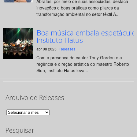
Abrafas, por meio de suas associadas, destaca
inovações e boas práticas como pilares da
transformação ambiental no setor têxtil A...
Boa música embala espetáculo
Instituto Hatus
abr 08 2025 ·
Releases
Com a presença do cantor Tony Gordon e a
regência e direção artística do maestro Roberto
Sion, Instituto Hatus leva...
Arquivo de Releases
Arquivo
de
Pesquisar
Releases