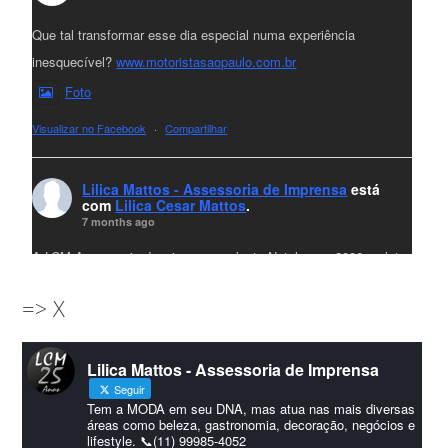
Que tal transformar esse dia especial numa experiência
inesquecível?
www.motoristasaopaulo.com.br
Foto
Visualizar no Facebook
·
Compartilhar
Lilica Mattos - Assessoria de Imprensa
está
com
Lilica Cesar Mattos
.
7 months ago
A LCM Assessoria deseja um excelente Natal e um 2026 repleto
de conquistas e realizações para todos clientes, jornalistas e
=> X
amigos que sempre nos acompanham!🎄✨🥂❤️
#lcmassessoria
ssessoria
#natal
#merrychristmas
#felizanonovo
Lilica Mattos - Assessoria de Imprensa
#HappyNewYear
Seguir
Foto
Tem a MODA em seu DNA, mas atua nas mais diversas
áreas como beleza, gastronomia, decoração, negócios e
lifestyle. 📞(11) 99985-4052
Visualizar no Facebook
·
Compartilhar