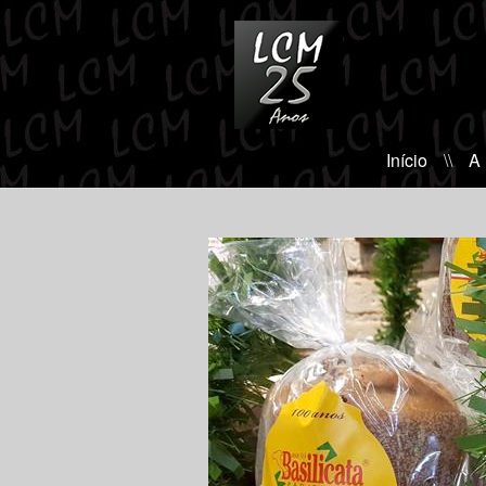
Início
\\
A