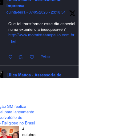
Imprensa
quinta-feira - 07/05/2026 - 23:18:54
Que tal transformar esse dia especial
numa experiência inesquecível?
http://www.motoristasaopaulo.com.br
Twitter
Lilica Mattos - Assessoria de
Imprensa
quarta-feira - 24/12/2025 - 21:51:42
A LCM Assessoria deseja um
excelente Natal e um 2026 repleto de
ção SM realiza
conquistas e realizações para todos
el para lançamento
clientes, jornalistas e amigos que
ervatório de
sempre nos acompanham!🎄✨🥂❤️
 Religioso no Brasil
4
#lcmassessoria
#assessoria
#natal
outubro
#merrychristmas
#felizanonovo