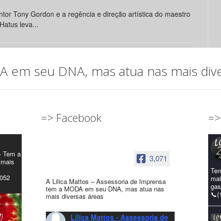
tor Tony Gordon e a regência e direção artística do maestro
Hatus leva...
em seu DNA, mas atua nas mais diver
=> Facebook
=>
- Tem a
3,071
 mais
Tem
4052
mai
A Lilica Mattos – Assessoria de Imprensa
gas
tem a MODA em seu DNA, mas atua nas
📞(
mais diversas áreas
Lilica Mattos - Assessoria de