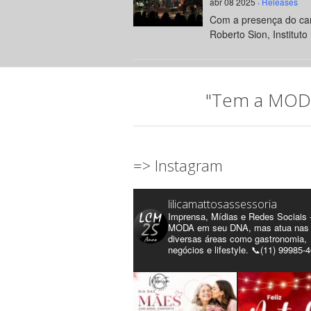
abr 08 2025 ·
Releases
Com a presença do can
Roberto Sion, Instituto 
"Tem a MODA 
=> Instagram
lilicamattosassessoria
Imprensa, Mídias e Redes Sociais 
MODA em seu DNA, mas atua nas
diversas áreas como gastronomia,
negócios e lifestyle. 📞(11) 99985-