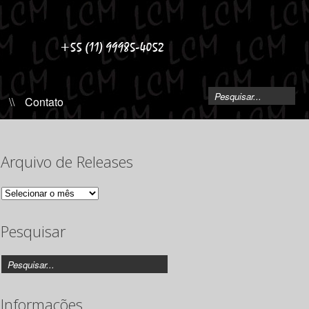
\\
Contato
Arquivo de Releases
Arquivo
de
Releases
Pesquisar
Informações