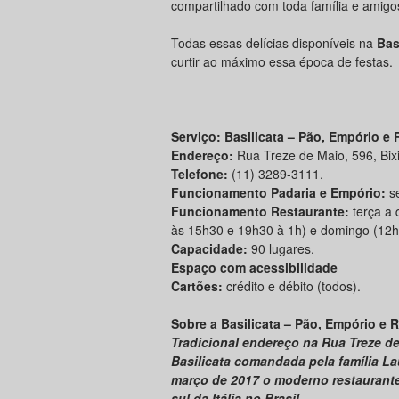
compartilhado com toda família e amigo
Todas essas delícias disponíveis na
Bas
curtir ao máximo essa época de festas.
Serviço: Basilicata – Pão, Empório e
Endereço:
Rua Treze de Maio, 596, Bixi
Telefone:
(11) 3289-3111.
Funcionamento Padaria e Empório:
se
Funcionamento Restaurante:
terça a 
às 15h30 e 19h30 à 1h) e domingo (12h
Capacidade:
90 lugares.
Espaço com acessibilidade
Cartões:
crédito e débito (todos).
Sobre a Basilicata – Pão, Empório e 
Tradicional endereço na Rua Treze de
Basilicata comandada pela família L
março de 2017 o moderno restaurante
sul da Itália no Brasil.