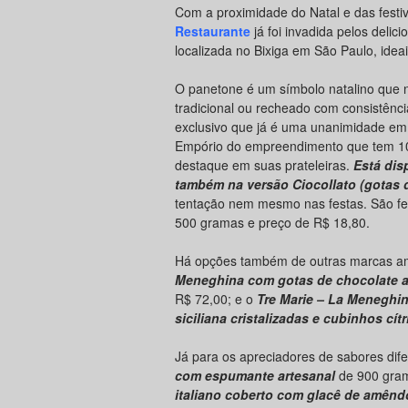
Com a proximidade do Natal e das festiv
Restaurante
já foi invadida pelos delic
localizada no Bixiga em São Paulo, idea
O panetone é um símbolo natalino que 
tradicional ou recheado com consistênc
exclusivo que já é uma unanimidade em 
Empório do empreendimento que tem 103
destaque em suas prateleiras.
Está dis
também na versão Ciocollato (gotas 
tentação nem mesmo nas festas. São fe
500 gramas e preço de R$ 18,80.
Há opções também de outras marcas a
Meneghina com gotas de chocolate a
R$ 72,00; e o
Tre Marie – La Meneghi
siciliana cristalizadas e cubinhos cít
Já para os apreciadores de sabores dif
com espumante artesanal
de 900 gram
italiano coberto com glacê de amênd