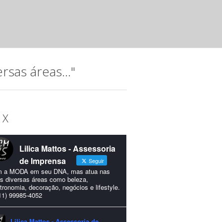
mar 20 2025 ·
Releases
A música, que permeia a trajetória do Instituto Hatus (IH),
idealizada para comemorar os 15...
sas áreas..."
 X
Lilica Mattos - Assessoria
de Imprensa
Seguir
 a MODA em seu DNA, mas atua nas
s diversas áreas como beleza,
tronomia, decoração, negócios e lifestyle.
11) 99985-4052
Lilica Mattos - Assessoria de