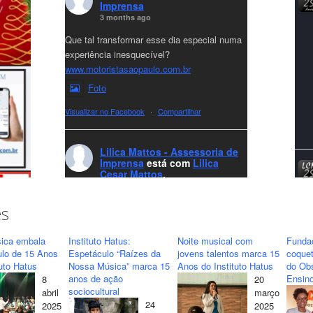
Imprensa
3 months ago
Que tal transformar esse dia especial numa
experiência inesquecível?
www.motoristasaopaulo.com.br
Foto
Visualizar no Facebook
·
Compartilhar
Lilica Mattos - Assessoria de
Imprensa
está com
Lilica
Cesar Mattos
.
7 months ago
A LCM Assessoria deseja um excelente
es
Natal e um 2026 repleto de conquistas e
realizações para todos clientes, jornalistas e
ica embala
Instituto Hatus:
Noite musical com
Funda
amigos que sempre nos acompanham!🎄✨
ulo de 15 Anos
Espetáculo “Raízes da
jovens talentos marca 15
coquet
tuto Hatus
Nossa Música” marca 15
Anos do Instituto Hatus
do Obs
🥂❤️
anos de ação
Ensino
8
20
#lcmassessoria
ssessoria
#natal
sociocultural
abril
março
#merrychristmas
#felizanonovo
24
2025
2025