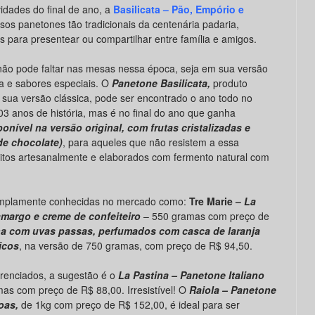
idades do final de ano, a
Basilicata – Pão, Empório e
iosos panetones tão tradicionais da centenária padaria,
is para presentear ou compartilhar entre família e amigos.
não pode faltar nas mesas nessa época, seja em sua versão
ia e sabores especiais. O
Panetone Basilicata,
produto
sua versão clássica, pode ser encontrado o ano todo no
 anos de história, mas é no final do ano que ganha
ponível na versão original, com frutas cristalizadas e
de chocolate)
, para aqueles que não resistem a essa
itos artesanalmente e elaborados com fermento natural com
mplamente conhecidas no mercado como:
Tre Marie –
La
margo e creme de confeiteiro
– 550 gramas com preço de
na com uvas passas, perfumados com casca de laranja
ricos
, na versão de 750 gramas, com preço de R$ 94,50.
erenciados, a sugestão é o
La Pastina – Panetone Italiano
as com preço de R$ 88,00. Irresistível! O
Raiola – Panetone
oas,
de 1kg com preço de R$ 152,00, é ideal para ser