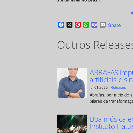
w
Facebook
X
Pinterest
WhatsApp
Teams
Email
Share
Outros Release
ABRAFAS impul
artificiais e si
jul 01 2025 ·
Releases
Abrafas, por meio de 
pilares da transformaçã
Boa música e
Instituto Hatu