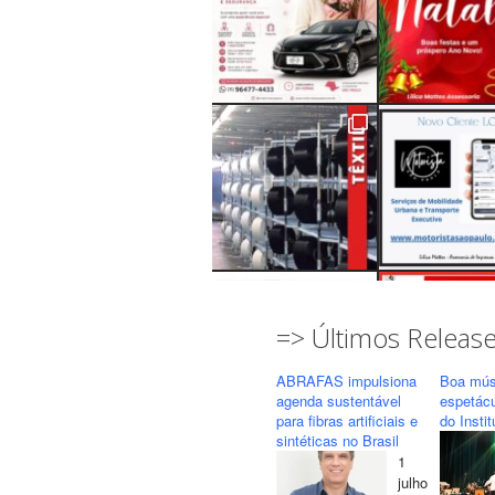
=> Últimos Releas
ABRAFAS impulsiona
Boa mús
agenda sustentável
espetác
para fibras artificiais e
do Insti
sintéticas no Brasil
1
Seguir
Carregar mais...
julho