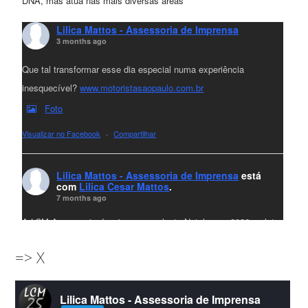
DNA, mas atua nas mais diversas áreas
Lilica Mattos - Assessoria de Imprensa
3 months ago
Que tal transformar esse dia especial numa experiência
inesquecível?
www.motoristasaopaulo.com.br
Foto
Visualizar no Facebook
·
Compartilhar
Lilica Mattos - Assessoria de Imprensa
está
com
Lilica Cesar Mattos
.
7 months ago
A LCM Assessoria deseja um excelente Natal e um 2026 repleto
de conquistas e realizações para todos clientes, jornalistas e
=> X
amigos que sempre nos acompanham!🎄✨🥂❤️
#lcmassessoria
ssessoria
#natal
#merrychristmas
#felizanonovo
Lilica Mattos - Assessoria de Imprensa
#HappyNewYear