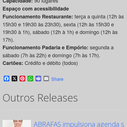
90 lugares
Capacidade:
Espaço com acessibilidade
terça a quinta (12h às
Funcionamento Restaurante:
15h30 e 19h30 às 23h30), sexta (12h às 15h30 e
19h30 à 1h), sábado (12h à 1h) e domingo (12h às
17h).
segunda a
Funcionamento Padaria e Empório:
sábado (7h às 22h) e domingo (7h às 17h).
Crédito e débito (todos)
Cartões:
Facebook
X
Pinterest
WhatsApp
Teams
Email
Share
Outros Releases
ABRAFAS impulsiona agenda su