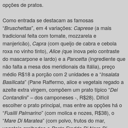
opções de pratos.
Como entrada se destacam as famosas
“
”, em 4 variações:
(a mais
Bruschettas
Caprese
tradicional feita com tomate, mozzarela e
manjericão),
(com queijo de cabra e cebola
Capra
roxa no vinho tinto),
que inova pelo contraste
Alice (
do mascarpone e lardo) e a
(ingrediente que
Pancetta
não falta a mesa dos meridionais da Itália), preço
médio R$18 a porção com 2 unidades e a “
Insalata
” (Pane Raffermo, alice e vegetais regado a
Basilicata
azeite extra virgem, compõem um prato típico “
Dei
” – dos camponeses -, R$28). Difícil
Contandini
escolher o prato principal, mas entre as opções há o
“
” (com molica e nozes, R$38), o
Fusilli Palmarino
“
” (com polvo, frutos do mar,
Mare Di Maratea
vegetais grelhados e