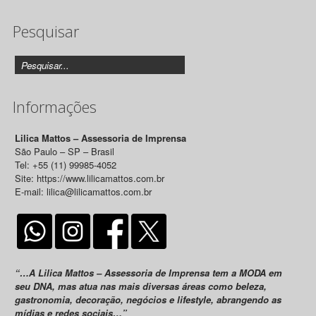
de
Pesquisar
Releases
Informações
Lilica Mattos – Assessoria de Imprensa
São Paulo – SP – Brasil
Tel: +55 (11) 99985-4052
Site: https://www.lilicamattos.com.br
E-mail: lilica@lilicamattos.com.br
“…A Lilica Mattos – Assessoria de Imprensa tem a MODA em
seu DNA, mas atua nas mais diversas áreas como beleza,
gastronomia, decoração, negócios e lifestyle, abrangendo as
mídias e redes sociais…”