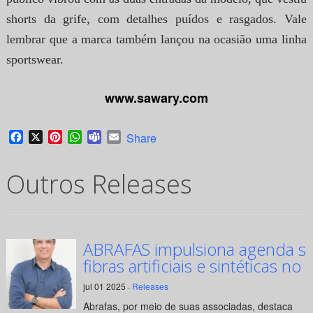
shorts da grife, com detalhes puídos e rasgados. Vale
lembrar que a marca também lançou na ocasião uma linha
sportswear.
www.sawary.com
Facebook
X
Pinterest
WhatsApp
Teams
Email
Share
Outros Releases
ABRAFAS impulsiona agenda su
fibras artificiais e sintéticas no 
jul 01 2025 ·
Releases
Abrafas, por meio de suas associadas, destaca