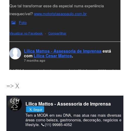
Que tal transformar esse dia especial numa experiência
inesquecível?
www.motoristasaopaulo.com.br
Foto
Visualizar no Facebook
·
Compartilhar
Lilica Mattos - Assessoria de Imprensa
está
com
Lilica Cesar Mattos
.
7 months ago
A LCM Assessoria deseja um excelente Natal e um 2026 repleto
de conquistas e realizações para todos clientes, jornalistas e
=> X
amigos que sempre nos acompanham!🎄✨🥂❤️
#lcmassessoria
ssessoria
#natal
#merrychristmas
#felizanonovo
Lilica Mattos - Assessoria de Imprensa
#HappyNewYear
Seguir
Foto
Tem a MODA em seu DNA, mas atua nas mais diversas
áreas como beleza, gastronomia, decoração, negócios e
lifestyle. 📞(11) 99985-4052
Visualizar no Facebook
·
Compartilhar