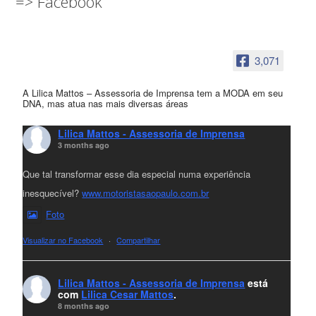
=> Facebook
3,071
A Lilica Mattos – Assessoria de Imprensa tem a MODA em seu
DNA, mas atua nas mais diversas áreas
Lilica Mattos - Assessoria de Imprensa
3 months ago
Que tal transformar esse dia especial numa experiência
inesquecível?
www.motoristasaopaulo.com.br
Foto
Visualizar no Facebook
·
Compartilhar
Lilica Mattos - Assessoria de Imprensa
está
com
Lilica Cesar Mattos
.
8 months ago