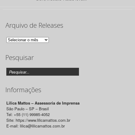
Arquivo de Releases
Arquivo
de
Pesquisar
Releases
Informações
Lilica Mattos – Assessoria de Imprensa
São Paulo – SP – Brasil
Tel: +55 (11) 99985-4052
Site: https://www.lilicamattos.com.br
E-mail: lilica@lilicamattos.com.br