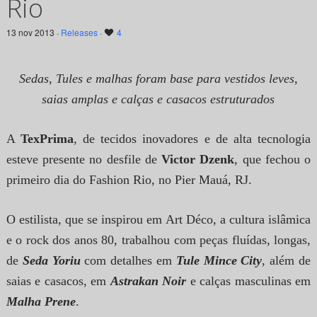
Rio
13 nov 2013 ·
Releases
·
4
Sedas, Tules e malhas foram base para vestidos leves,
saias amplas e calças e casacos estruturados
A
TexPrima
, de tecidos inovadores e de alta tecnologia
esteve presente no desfile de
Victor Dzenk
, que fechou o
primeiro dia do Fashion Rio, no Pier Mauá, RJ.
O estilista, que se inspirou em Art Déco, a cultura islâmica
e o rock dos anos 80, trabalhou com peças fluídas, longas,
de
Seda Yoriu
com detalhes em
Tule Mince City
, além de
saias e casacos, em
Astrakan Noir
e calças masculinas em
Malha Prene
.