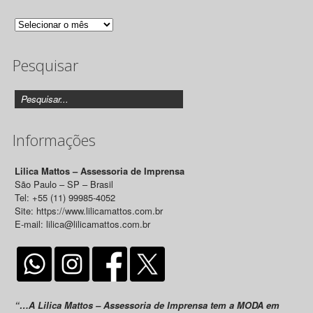
Arquivo
de
Pesquisar
Releases
Informações
Lilica Mattos – Assessoria de Imprensa
São Paulo – SP – Brasil
Tel: +55 (11) 99985-4052
Site: https://www.lilicamattos.com.br
E-mail: lilica@lilicamattos.com.br
“…A Lilica Mattos – Assessoria de Imprensa tem a MODA em