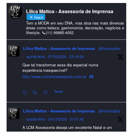
#lcmassessoria
ssessoria
#natal
#merrychristmas
#felizanonovo
Lilica Mattos - Assessoria de Imprensa
#HappyNewYear
Seguir
Foto
Tem a MODA em seu DNA, mas atua nas mais diversas
áreas como beleza, gastronomia, decoração, negócios e
lifestyle. 📞(11) 99985-4052
Visualizar no Facebook
·
Compartilhar
Lilica Mattos - Assessoria de Imprensa
@lilicamattos
Lilica Mattos - Assessoria de Imprensa
9 months ago
·
quinta-feira - 07/05/2026 - 23:18:54
Que tal transformar esse dia especial numa
A Abrafas - Associação Brasileira de Fibras Artificiais e
experiência inesquecível?
Sintéticas foi destaque na Revista Química e Derivados, na
http://www.motoristasaopaulo.com.br
extensa matéria sobre o setor "Produção de fibras químicas e as
Twitter
incertezas do mercado global".
Confira detalhes 🗞📰📈
Lilica Mattos - Assessoria de Imprensa
@lilicamattos
#sustentabilidade
#FibrasSintéticas
#EconomiaCircular
#Abrafas
·
quarta-feira - 24/12/2025 - 21:51:42
#IndústriaTêxtil
A LCM Assessoria deseja um excelente Natal e um
Foto
2026 repleto de conquistas e realizações para todos