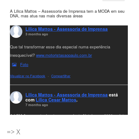
A Lilica Mattos – Assessoria de Imprensa tem a MODA em seu
DNA, mas atua nas mais diversas áreas
Lilica Mattos - Assessoria de Imprensa
3 months ago
Que tal transformar esse dia especial numa experiência
inesquecível?
www.motoristasaopaulo.com.br
Foto
Visualizar no Facebook
·
Compartilhar
Lilica Mattos - Assessoria de Imprensa
está
com
Lilica Cesar Mattos
.
7 months ago
A LCM Assessoria deseja um excelente Natal e um 2026 repleto
de conquistas e realizações para todos clientes, jornalistas e
=> X
amigos que sempre nos acompanham!🎄✨🥂❤️