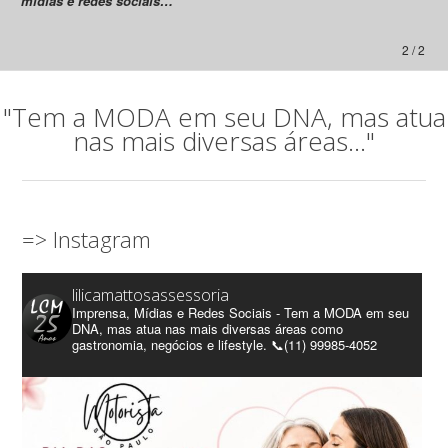
mídias e redes sociais…”
2 / 2
"Tem a MODA em seu DNA, mas atua
nas mais diversas áreas..."
=> Instagram
lilicamattosassessoria
Imprensa, Mídias e Redes Sociais - Tem a MODA em seu
DNA, mas atua nas mais diversas áreas como
gastronomia, negócios e lifestyle. 📞(11) 99985-4052