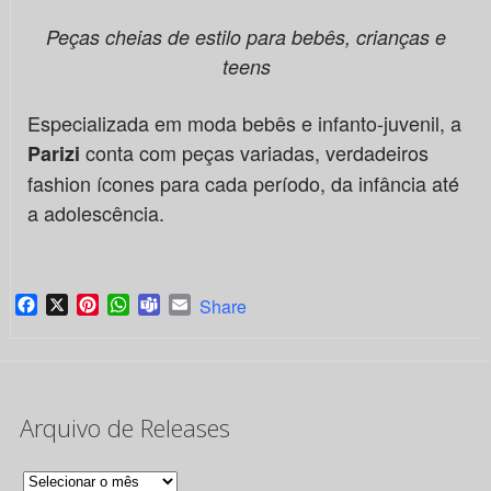
Peças cheias de estilo para bebês, crianças e
teens
Especializada em moda bebês e infanto-juvenil, a
conta com peças variadas, verdadeiros
Parizi
fashion ícones para cada período, da infância até
a adolescência.
Facebook
X
Pinterest
WhatsApp
Teams
Email
Share
Arquivo de Releases
Arquivo