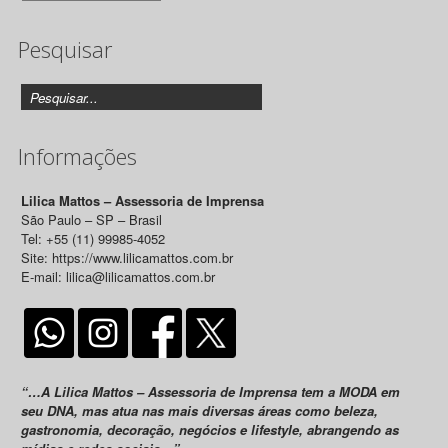
de
Pesquisar
Releases
Informações
Lilica Mattos – Assessoria de Imprensa
São Paulo – SP – Brasil
Tel: +55 (11) 99985-4052
Site: https://www.lilicamattos.com.br
E-mail: lilica@lilicamattos.com.br
“…A Lilica Mattos – Assessoria de Imprensa tem a MODA em
seu DNA, mas atua nas mais diversas áreas como beleza,
gastronomia, decoração, negócios e lifestyle, abrangendo as