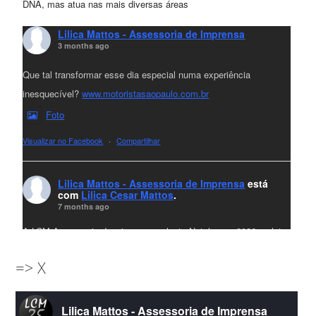
DNA, mas atua nas mais diversas áreas
Lilica Mattos - Assessoria de Imprensa
3 months ago
Que tal transformar esse dia especial numa experiência
inesquecível?
www.motoristasaopaulo.com.br
Foto
Visualizar no Facebook
·
Compartilhar
Lilica Mattos - Assessoria de Imprensa
está
com
Lilica Cesar Mattos
.
7 months ago
A LCM Assessoria deseja um excelente Natal e um 2026 repleto
de conquistas e realizações para todos clientes, jornalistas e
=> X
amigos que sempre nos acompanham!🎄✨🥂❤️
#lcmassessoria
ssessoria
#natal
#merrychristmas
#felizanonovo
Lilica Mattos - Assessoria de Imprensa
#HappyNewYear