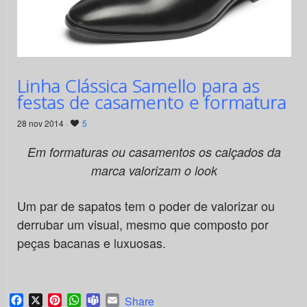
Linha Clássica Samello para as
festas de casamento e formatura
28 nov 2014 ·
5
Em formaturas ou casamentos os calçados da
marca valorizam o look
Um par de sapatos tem o poder de valorizar ou
derrubar um visual, mesmo que composto por
peças bacanas e luxuosas.
Facebook
X
Pinterest
WhatsApp
Teams
Email
Share