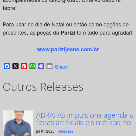
febre!
Para usar no dia de Natal ou então como opções de
presentes, as peças da
têm tudo para agradar!
Parizi
www.parizijeans.com.br
Facebook
X
Pinterest
WhatsApp
Teams
Email
Share
Outros Releases
ABRAFAS impulsiona agenda su
fibras artificiais e sintéticas no 
jul 01 2025 ·
Releases