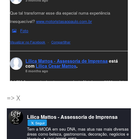
3 months ago
Que tal transformar esse dia especial numa experiência
inesquecível?
www.motoristasaopaulo.com.br
Foto
Visualizar no Facebook
·
Compartilhar
Lilica Mattos - Assessoria de Imprensa
está
com
Lilica Cesar Mattos
.
8 months ago
A LCM Assessoria deseja um excelente Natal e um 2026 repleto
de conquistas e realizações para todos clientes, jornalistas e
=> X
amigos que sempre nos acompanham!🎄✨🥂❤️
#lcmassessoria
ssessoria
#natal
#merrychristmas
#felizanonovo
Lilica Mattos - Assessoria de Imprensa
#HappyNewYear
Seguir
Foto
Tem a MODA em seu DNA, mas atua nas mais diversas
áreas como beleza, gastronomia, decoração, negócios e
lifestyle. 📞(11) 99985-4052