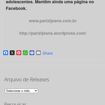
adolescentes. Mantêm ainda uma página no
Facebook.
www.parizijeans.com.br
http://parizijeans.wordpress.com/
Facebook
X
Pinterest
WhatsApp
Teams
Email
Share
Arquivo de Releases
Arquivo
de
Pesquisar
Releases