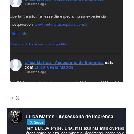
3 months ago
Que tal transformar esse dia especial numa experiência
inesquecível?
www.motoristasaopaulo.com.br
Foto
Visualizar no Facebook
·
Compartilhar
Lilica Mattos - Assessoria de Imprensa
está
com
Lilica Cesar Mattos
.
8 months ago
A LCM Assessoria deseja um excelente Natal e um 2026 repleto
de conquistas e realizações para todos clientes, jornalistas e
=> X
amigos que sempre nos acompanham!🎄✨🥂❤️
#lcmassessoria
ssessoria
#natal
#merrychristmas
#felizanonovo
Lilica Mattos - Assessoria de Imprensa
#HappyNewYear
Seguir
Foto
Tem a MODA em seu DNA, mas atua nas mais diversas
áreas como beleza, gastronomia, decoração, negócios e