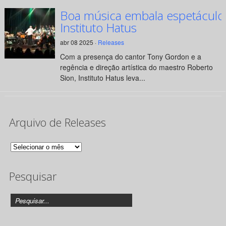
Boa música embala espetáculo
Instituto Hatus
abr 08 2025 ·
Releases
Com a presença do cantor Tony Gordon e a
regência e direção artística do maestro Roberto
Sion, Instituto Hatus leva...
Arquivo de Releases
Arquivo
de
Pesquisar
Releases