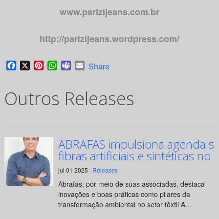
www.parizijeans.com.br
http://parizijeans.wordpress.com/
Facebook
X
Pinterest
WhatsApp
Teams
Email
Share
Outros Releases
ABRAFAS impulsiona agenda su
fibras artificiais e sintéticas no 
jul 01 2025 ·
Releases
Abrafas, por meio de suas associadas, destaca
inovações e boas práticas como pilares da
transformação ambiental no setor têxtil A...