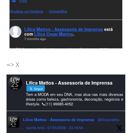
Foto
Visualizar no Facebook
·
Compartilhar
Lilica Mattos - Assessoria de Imprensa
está
com
Lilica Cesar Mattos
.
7 months ago
A LCM Assessoria deseja um excelente Natal e um 2026 repleto
de conquistas e realizações para todos clientes, jornalistas e
=> X
amigos que sempre nos acompanham!🎄✨🥂❤️
#lcmassessoria
ssessoria
#natal
#merrychristmas
#felizanonovo
Lilica Mattos - Assessoria de Imprensa
#HappyNewYear
Seguir
Foto
Tem a MODA em seu DNA, mas atua nas mais diversas
áreas como beleza, gastronomia, decoração, negócios e
lifestyle. 📞(11) 99985-4052
Visualizar no Facebook
·
Compartilhar
Lilica Mattos - Assessoria de Imprensa
@lilicamattos
Lilica Mattos - Assessoria de Imprensa
9 months ago
·
quinta-feira - 07/05/2026 - 23:18:54