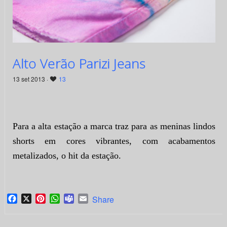
Alto Verão Parizi Jeans
13 set 2013 ·
13
Para a alta estação a marca traz para as meninas lindos
shorts em cores vibrantes, com acabamentos
metalizados, o hit da estação.
Facebook
X
Pinterest
WhatsApp
Teams
Email
Share