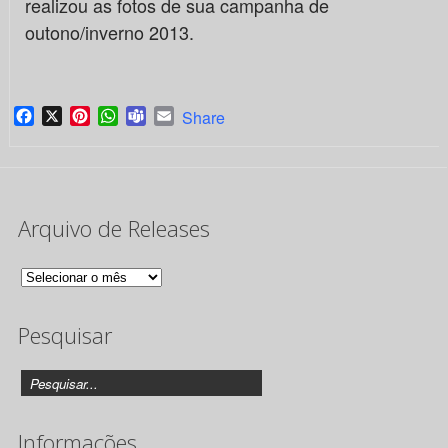
realizou as fotos de sua campanha de
outono/inverno 2013.
Facebook
X
Pinterest
WhatsApp
Teams
Email
Share
Arquivo de Releases
Arquivo
de
Pesquisar
Releases
Informações