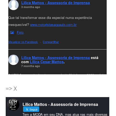
Lilica Mattos - Assessoria de Imprensa
3 months ago
Que tal transformar esse dia especial numa experiência
inesquecível?
www.motoristasaopaulo.com.br
Foto
Visualizar no Facebook
·
Compartilhar
Lilica Mattos - Assessoria de Imprensa
está
com
Lilica Cesar Mattos
.
7 months ago
A LCM Assessoria deseja um excelente Natal e um 2026 repleto
de conquistas e realizações para todos clientes, jornalistas e
=> X
amigos que sempre nos acompanham!🎄✨🥂❤️
#lcmassessoria
ssessoria
#natal
#merrychristmas
#felizanonovo
Lilica Mattos - Assessoria de Imprensa
#HappyNewYear
Seguir
Foto
Tem a MODA em seu DNA, mas atua nas mais diversas