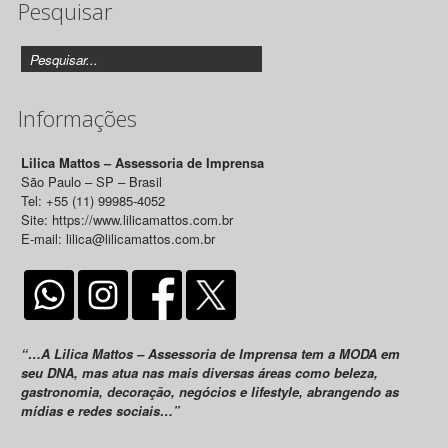
Pesquisar
Releases
Informações
Lilica Mattos – Assessoria de Imprensa
São Paulo – SP – Brasil
Tel: +55 (11) 99985-4052
Site: https://www.lilicamattos.com.br
E-mail: lilica@lilicamattos.com.br
“…A Lilica Mattos – Assessoria de Imprensa tem a MODA em
seu DNA, mas atua nas mais diversas áreas como beleza,
gastronomia, decoração, negócios e lifestyle, abrangendo as
mídias e redes sociais…”