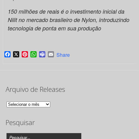
150 milhões de reais é o investimento inicial da
Nilit
no mercado brasileiro de Nylon, introduzindo
tecnologia de ponta em sua produção
Facebook
X
Pinterest
WhatsApp
Teams
Email
Share
Arquivo de Releases
Arquivo
de
Pesquisar
Releases