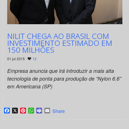
NILIT CHEGA AO BRASIL COM
INVESTIMENTO ESTIMADO EM
150 MILHÕES
01 jul 2015 ·
12
Empresa anuncia que irá introduzir a mais alta
tecnologia de ponta para produção de “Nylon 6.6”
em Americana (SP)
Facebook
X
Pinterest
WhatsApp
Teams
Email
Share