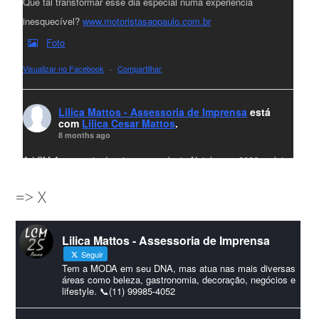
Que tal transformar esse dia especial numa experiência
inesquecível?
www.motoristasaopaulo.com.br
Foto
Visualizar no Facebook
·
Compartilhar
Lilica Mattos - Assessoria de Imprensa
está
com
Lilica Cesar Mattos
.
8 months ago
A LCM Assessoria deseja um excelente Natal e um 2026 repleto
de conquistas e realizações para todos clientes, jornalistas e
=> X
amigos que sempre nos acompanham!🎄✨🥂❤️
#lcmassessoria
ssessoria
#natal
#merrychristmas
#felizanonovo
Lilica Mattos - Assessoria de Imprensa
#HappyNewYear
Seguir
Foto
Tem a MODA em seu DNA, mas atua nas mais diversas
áreas como beleza, gastronomia, decoração, negócios e
lifestyle. 📞(11) 99985-4052
Visualizar no Facebook
·
Compartilhar