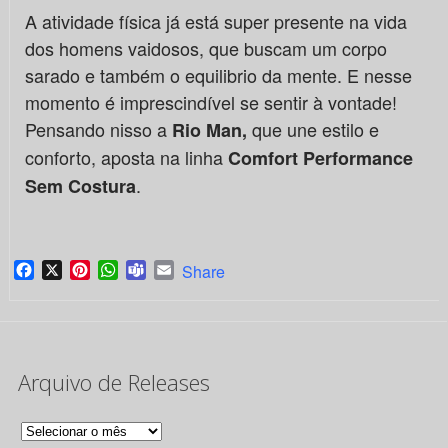
A atividade física já está super presente na vida
dos homens vaidosos, que buscam um corpo
sarado e também o equilibrio da mente. E nesse
momento é imprescindível se sentir à vontade!
Pensando nisso a
que une estilo e
Rio Man,
conforto, aposta na linha
Comfort Performance
.
Sem Costura
Facebook
X
Pinterest
WhatsApp
Teams
Email
Share
Arquivo de Releases
Arquivo