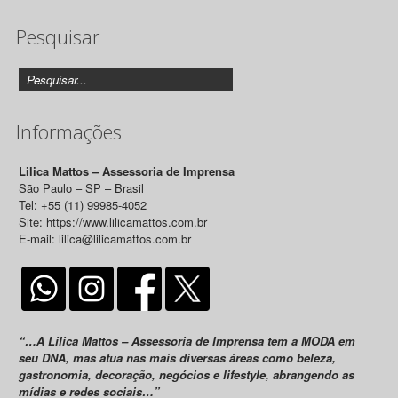
de
Pesquisar
Releases
Informações
Lilica Mattos – Assessoria de Imprensa
São Paulo – SP – Brasil
Tel: +55 (11) 99985-4052
Site: https://www.lilicamattos.com.br
E-mail: lilica@lilicamattos.com.br
“…A Lilica Mattos – Assessoria de Imprensa tem a MODA em
seu DNA, mas atua nas mais diversas áreas como beleza,
gastronomia, decoração, negócios e lifestyle, abrangendo as
mídias e redes sociais…”