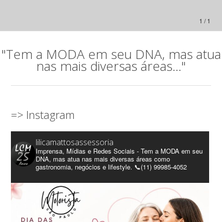
1 / 1
"Tem a MODA em seu DNA, mas atua
nas mais diversas áreas..."
=> Instagram
lilicamattosassessoria
Imprensa, Mídias e Redes Sociais - Tem a MODA em seu
DNA, mas atua nas mais diversas áreas como
gastronomia, negócios e lifestyle. 📞(11) 99985-4052