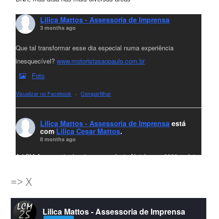
Lilica Mattos - Assessoria de Imprensa
3 months ago
Que tal transformar esse dia especial numa experiência
inesquecível?
www.motoristasaopaulo.com.br
Foto
Visualizar no Facebook
·
Compartilhar
Lilica Mattos - Assessoria de Imprensa
está
com
Lilica Cesar Mattos
.
8 months ago
A LCM Assessoria deseja um excelente Natal e um 2026 repleto
de conquistas e realizações para todos clientes, jornalistas e
=> X
amigos que sempre nos acompanham!🎄✨🥂❤️
#lcmassessoria
ssessoria
#natal
#merrychristmas
#felizanonovo
Lilica Mattos - Assessoria de Imprensa
#HappyNewYear