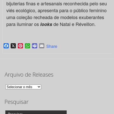
bijuterias finas e artesanais reconhecida pelo seu
viés ecológico, apresenta para o público feminino
uma coleção recheada de modelos exuberantes
para iluminar os
de Natal e Réveillon.
looks
Facebook
X
Pinterest
WhatsApp
Teams
Email
Share
Arquivo de Releases
Arquivo
de
Pesquisar
Releases