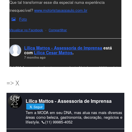
Que tal transformar esse dia especial numa experiência
inesquecível?
www.motoristasaopaulo.com.br
Foto
Visualizar no Facebook
·
Compartilhar
Lilica Mattos - Assessoria de Imprensa
está
com
Lilica Cesar Mattos
.
7 months ago
A LCM Assessoria deseja um excelente Natal e um 2026 repleto
de conquistas e realizações para todos clientes, jornalistas e
=> X
amigos que sempre nos acompanham!🎄✨🥂❤️
#lcmassessoria
ssessoria
#natal
#merrychristmas
#felizanonovo
Lilica Mattos - Assessoria de Imprensa
#HappyNewYear
Seguir
Foto
Tem a MODA em seu DNA, mas atua nas mais diversas
áreas como beleza, gastronomia, decoração, negócios e
lifestyle. 📞(11) 99985-4052
Visualizar no Facebook
·
Compartilhar