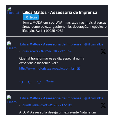
#lcmassessoria
ssessoria
#natal
#merrychristmas
#felizanonovo
#HappyNewYear
Lilica Mattos - Assessoria de Imprensa
Seguir
Foto
Tem a MODA em seu DNA, mas atua nas mais diversas
áreas como beleza, gastronomia, decoração, negócios e
Visualizar no Facebook
·
Compartilhar
lifestyle. 📞(11) 99985-4052
Lilica Mattos - Assessoria de Imprensa
Lilica Mattos - Assessoria de Imprensa
@lilicamattos
9 months ago
·
quinta-feira - 07/05/2026 - 23:18:54
A Abrafas - Associação Brasileira de Fibras Artificiais e
Que tal transformar esse dia especial numa
experiência inesquecível?
Sintéticas foi destaque na Revista Química e Derivados, na
http://www.motoristasaopaulo.com.br
extensa matéria sobre o setor "Produção de fibras químicas e as
incertezas do mercado global".
Twitter
Confira detalhes 🗞📰📈
#sustentabilidade
#FibrasSintéticas
#EconomiaCircular
#Abrafas
Lilica Mattos - Assessoria de Imprensa
@lilicamattos
#IndústriaTêxtil
·
quarta-feira - 24/12/2025 - 21:51:42
Foto
A LCM Assessoria deseja um excelente Natal e um