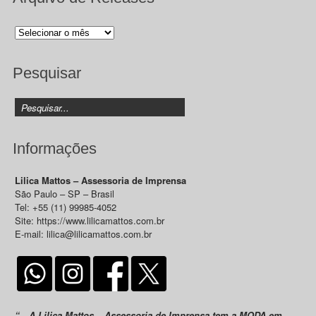
Arquivo
de
Releases
Pesquisar
Informações
Lilica Mattos – Assessoria de Imprensa
São Paulo – SP – Brasil
Tel: +55 (11) 99985-4052
Site: https://www.lilicamattos.com.br
E-mail: lilica@lilicamattos.com.br
“…A Lilica Mattos – Assessoria de Imprensa tem a MODA em