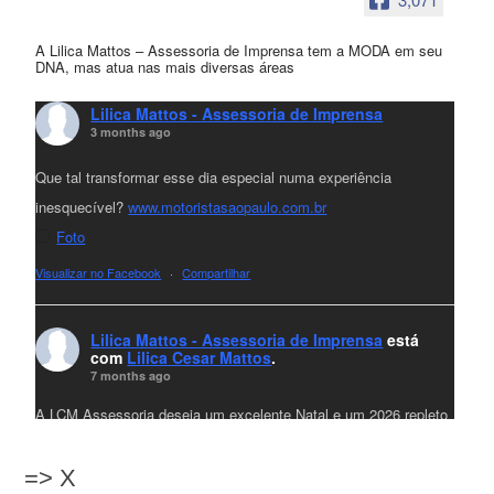
A Lilica Mattos – Assessoria de Imprensa tem a MODA em seu
DNA, mas atua nas mais diversas áreas
Lilica Mattos - Assessoria de Imprensa
3 months ago
Que tal transformar esse dia especial numa experiência
inesquecível?
www.motoristasaopaulo.com.br
Foto
Visualizar no Facebook
·
Compartilhar
Lilica Mattos - Assessoria de Imprensa
está
com
Lilica Cesar Mattos
.
7 months ago
A LCM Assessoria deseja um excelente Natal e um 2026 repleto
de conquistas e realizações para todos clientes, jornalistas e
amigos que sempre nos acompanham!🎄✨🥂❤️
=> X