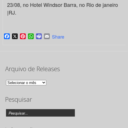
23/08, no Hotel Windsor Barra, no Rio de janeiro
|RJ.
Facebook
X
Pinterest
WhatsApp
Teams
Email
Share
Arquivo de Releases
Arquivo
de
Pesquisar
Releases