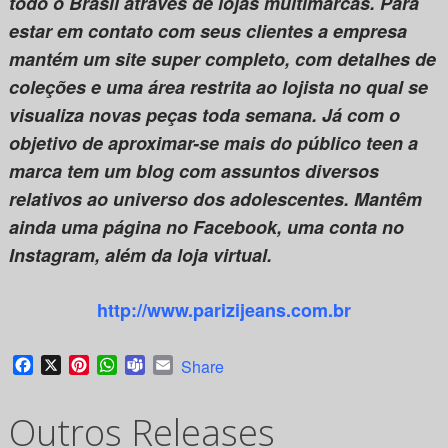
todo o Brasil através de lojas multimarcas. Para
estar em contato com seus clientes a empresa
mantém um site super completo, com detalhes de
coleções e uma área restrita ao lojista no qual se
visualiza novas peças toda semana. Já com o
objetivo de aproximar-se mais do público teen a
marca tem um blog com assuntos diversos
relativos ao universo dos adolescentes. Mantêm
ainda uma página no Facebook, uma conta no
Instagram, além da loja virtual.
http://www.parizijeans.com.br
Facebook
X
Pinterest
WhatsApp
Teams
Email
Share
Outros Releases