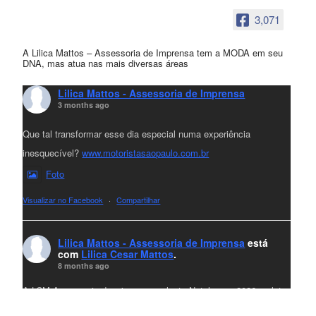
3,071
A Lilica Mattos – Assessoria de Imprensa tem a MODA em seu
DNA, mas atua nas mais diversas áreas
Lilica Mattos - Assessoria de Imprensa
3 months ago
Que tal transformar esse dia especial numa experiência
inesquecível?
www.motoristasaopaulo.com.br
Foto
Visualizar no Facebook
·
Compartilhar
Lilica Mattos - Assessoria de Imprensa
está
com
Lilica Cesar Mattos
.
8 months ago
A LCM Assessoria deseja um excelente Natal e um 2026 repleto
de conquistas e realizações para todos clientes, jornalistas e