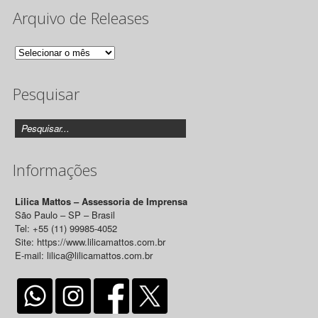
Arquivo de Releases
Arquivo
de
Pesquisar
Releases
Informações
Lilica Mattos – Assessoria de Imprensa
São Paulo – SP – Brasil
Tel: +55 (11) 99985-4052
Site: https://www.lilicamattos.com.br
E-mail: lilica@lilicamattos.com.br