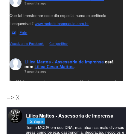
3 months ago
Que tal transformar esse dia especial numa experiência
inesquecível?
www.motoristasaopaulo.com.br
Foto
Visualizar no Facebook
·
Compartilhar
Lilica Mattos - Assessoria de Imprensa
está
com
Lilica Cesar Mattos
.
7 months ago
A LCM Assessoria deseja um excelente Natal e um 2026 repleto
de conquistas e realizações para todos clientes, jornalistas e
=> X
amigos que sempre nos acompanham!🎄✨🥂❤️
#lcmassessoria
ssessoria
#natal
#merrychristmas
#felizanonovo
Lilica Mattos - Assessoria de Imprensa
#HappyNewYear
Seguir
Foto
Tem a MODA em seu DNA, mas atua nas mais diversas
áreas como beleza, gastronomia, decoração, negócios e