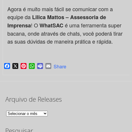
Agora é muito mais fácil se comunicar com a
equipe da
Lilica Mattos – Assessoria de
! O
é uma ferramenta super
Imprensa
WhatSAC
bacana, onde através de chats, você poderá tirar
as suas dúvidas de maneira prática e rápida.
Facebook
X
Pinterest
WhatsApp
Teams
Email
Share
Arquivo de Releases
Arquivo
de
Pesquisar
Releases