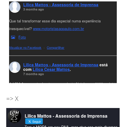
Lilica Mattos - Assessoria de Imprensa
3 months ago
Que tal transformar esse dia especial numa experiência
inesquecível?
www.motoristasaopaulo.com.br
Foto
Visualizar no Facebook
·
Compartilhar
Lilica Mattos - Assessoria de Imprensa
está
com
Lilica Cesar Mattos
.
7 months ago
A LCM Assessoria deseja um excelente Natal e um 2026 repleto
de conquistas e realizações para todos clientes, jornalistas e
=> X
amigos que sempre nos acompanham!🎄✨🥂❤️
#lcmassessoria
ssessoria
#natal
#merrychristmas
#felizanonovo
Lilica Mattos - Assessoria de Imprensa
#HappyNewYear
Seguir
Foto
Tem a MODA em seu DNA, mas atua nas mais diversas