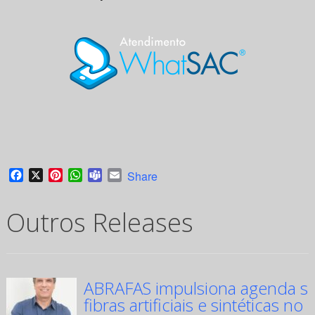
Facebook
X
Pinterest
WhatsApp
Teams
Email
Share
Outros Releases
ABRAFAS impulsiona agenda su
fibras artificiais e sintéticas no 