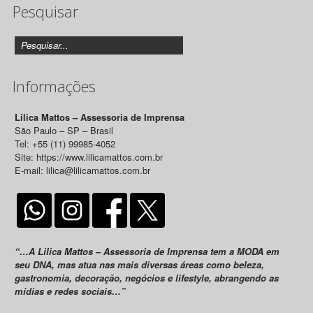
Pesquisar
Releases
Informações
Lilica Mattos – Assessoria de Imprensa
São Paulo – SP – Brasil
Tel: +55 (11) 99985-4052
Site: https://www.lilicamattos.com.br
E-mail: lilica@lilicamattos.com.br
“…A Lilica Mattos – Assessoria de Imprensa tem a MODA em
seu DNA, mas atua nas mais diversas áreas como beleza,
gastronomia, decoração, negócios e lifestyle, abrangendo as
mídias e redes sociais…”