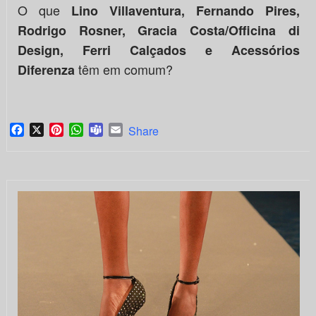
O que
Lino Villaventura, Fernando Pires,
Rodrigo Rosner, Gracia Costa/Officina di
Design, Ferri Calçados e Acessórios
têm em comum?
Diferenza
Facebook
X
Pinterest
WhatsApp
Teams
Email
Share