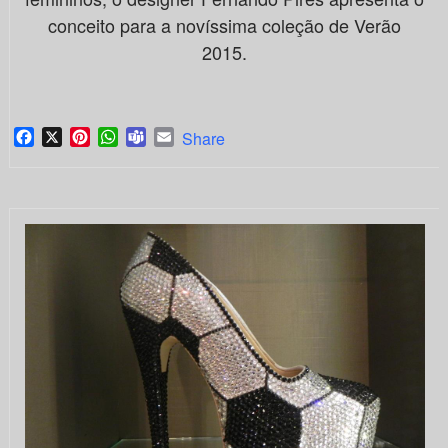
conceito para a novíssima coleção de Verão
2015.
Facebook
X
Pinterest
WhatsApp
Teams
Email
Share