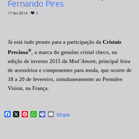
Fernando Pires
17 fev 2014 ·
8
Já está tudo pronto para a participação da
Cristais
®
Preciosa
, a marca do genuíno cristal checo, na
edição de inverno 2015 da
Mod´Amont
, principal feira
de acessórios e componentes para moda, que ocorre de
18 a 20 de fevereiro, simultaneamente ao Première
Vision, na França.
Facebook
X
Pinterest
WhatsApp
Teams
Email
Share