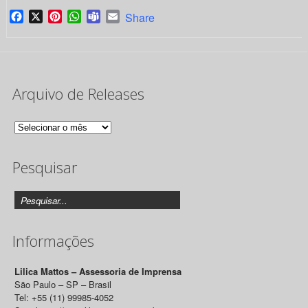
Facebook
X
Pinterest
WhatsApp
Teams
Email
Share
Arquivo de Releases
Arquivo
de
Pesquisar
Releases
Informações
Lilica Mattos – Assessoria de Imprensa
São Paulo – SP – Brasil
Tel: +55 (11) 99985-4052