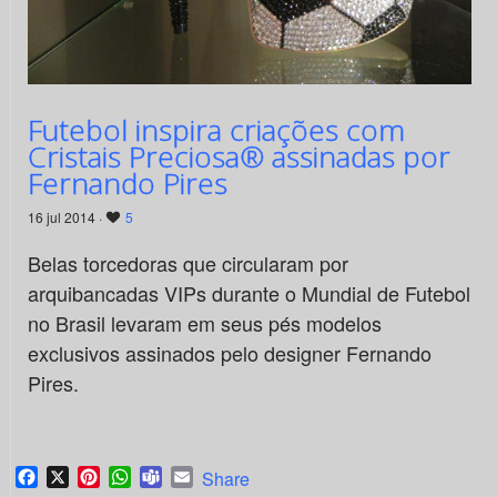
Futebol inspira criações com
Cristais Preciosa® assinadas por
Fernando Pires
16 jul 2014 ·
5
Belas torcedoras que circularam por
arquibancadas VIPs durante o Mundial de Futebol
no Brasil levaram em seus pés modelos
exclusivos assinados pelo designer Fernando
Pires.
Facebook
X
Pinterest
WhatsApp
Teams
Email
Share