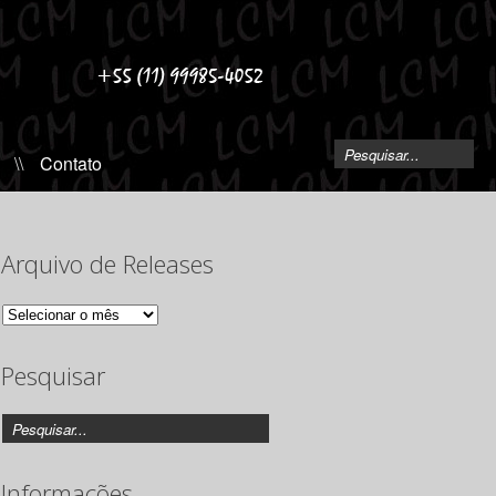
\\
Contato
Arquivo de Releases
Arquivo
de
Releases
Pesquisar
Informações