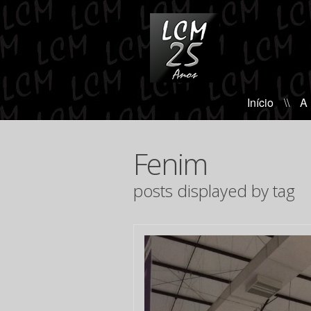
Início
\\
A
Fenim
posts displayed by tag