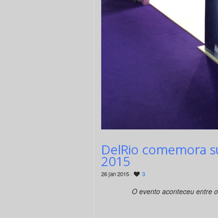
DelRio comemora su
2015
26 jan 2015 ·
3
O evento aconteceu entre o