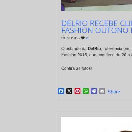
DELRIO RECEBE CLI
FASHION OUTONO 
23 jan 2015 ·
2
O estande da
DelRio
, referência em
Fashion 2015, que acontece de 20 a 
Confira as fotos!
Facebook
X
Pinterest
WhatsApp
Teams
Email
Share