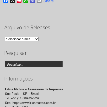
Facebook
X
Pinterest
WhatsApp
Teams
Email
Share
Arquivo de Releases
Arquivo
de
Pesquisar
Releases
Informações
Lilica Mattos – Assessoria de Imprensa
São Paulo – SP – Brasil
Tel: +55 (11) 99985-4052
Site: https://www.lilicamattos.com.br