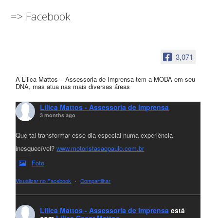
=> Facebook
3,071
A Lilica Mattos – Assessoria de Imprensa tem a MODA em seu
DNA, mas atua nas mais diversas áreas
Lilica Mattos - Assessoria de Imprensa
3 months ago
Que tal transformar esse dia especial numa experiência
inesquecível?
www.motoristasaopaulo.com.br
Foto
Visualizar no Facebook
·
Compartilhar
Lilica Mattos - Assessoria de Imprensa
está