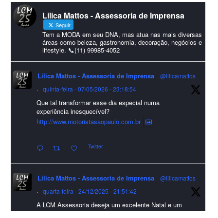
#lcmassessoria
ssessoria
#natal
#merrychristmas
#felizanonovo
Lilica Mattos - Assessoria de Imprensa
#HappyNewYear
Seguir
Foto
Tem a MODA em seu DNA, mas atua nas mais diversas
áreas como beleza, gastronomia, decoração, negócios e
lifestyle. 📞(11) 99985-4052
Visualizar no Facebook
·
Compartilhar
Lilica Mattos - Assessoria de Imprensa
@lilicamattos
Lilica Mattos - Assessoria de Imprensa
9 months ago
·
quinta-feira - 07/05/2026 - 23:18:54
Que tal transformar esse dia especial numa
A Abrafas - Associação Brasileira de Fibras Artificiais e
experiência inesquecível?
Sintéticas foi destaque na Revista Química e Derivados, na
http://www.motoristasaopaulo.com.br
extensa matéria sobre o setor "Produção de fibras químicas e as
Twitter
incertezas do mercado global".
Confira detalhes 🗞📰📈
Lilica Mattos - Assessoria de Imprensa
@lilicamattos
#sustentabilidade
#FibrasSintéticas
#EconomiaCircular
#Abrafas
·
quarta-feira - 24/12/2025 - 21:51:42
#IndústriaTêxtil
A LCM Assessoria deseja um excelente Natal e um
Foto
2026 repleto de conquistas e realizações para todos