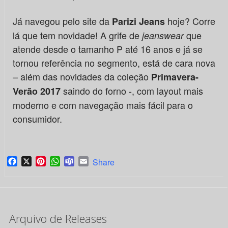
Já navegou pelo site da
hoje? Corre
Parizi Jeans
lá que tem novidade! A grife de
que
jeanswear
atende desde o tamanho P até 16 anos e já se
tornou referência no segmento, está de cara nova
– além das novidades da coleção
Primavera-
saindo do forno -, com layout mais
Verão 2017
moderno e com navegação mais fácil para o
consumidor.
Facebook
X
Pinterest
WhatsApp
Teams
Email
Share
Arquivo de Releases