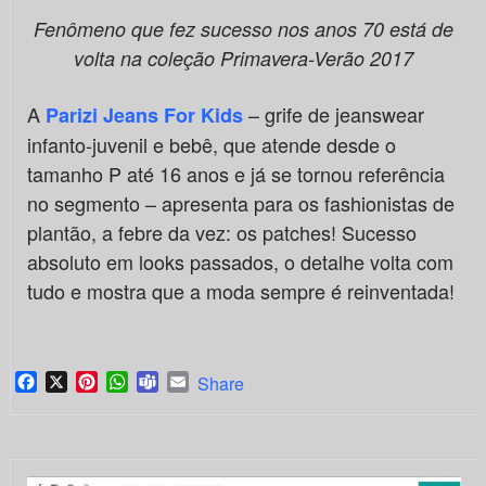
Fenômeno que fez sucesso nos anos 70 está de
volta na coleção
Primavera-Verão 2017
A
– grife de jeanswear
Parizi Jeans For Kids
infanto-juvenil e bebê, que atende desde o
tamanho P até 16 anos e já se tornou referência
no segmento – apresenta para os fashionistas de
plantão, a febre da vez: os patches! Sucesso
absoluto em looks passados, o detalhe volta com
tudo e mostra que a moda sempre é reinventada!
Facebook
X
Pinterest
WhatsApp
Teams
Email
Share