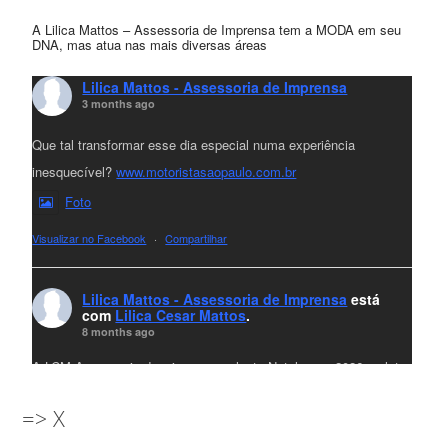
A Lilica Mattos – Assessoria de Imprensa tem a MODA em seu
DNA, mas atua nas mais diversas áreas
Lilica Mattos - Assessoria de Imprensa
3 months ago
Que tal transformar esse dia especial numa experiência
inesquecível?
www.motoristasaopaulo.com.br
Foto
Visualizar no Facebook
·
Compartilhar
Lilica Mattos - Assessoria de Imprensa
está
com
Lilica Cesar Mattos
.
8 months ago
A LCM Assessoria deseja um excelente Natal e um 2026 repleto
de conquistas e realizações para todos clientes, jornalistas e
=> X
amigos que sempre nos acompanham!🎄✨🥂❤️