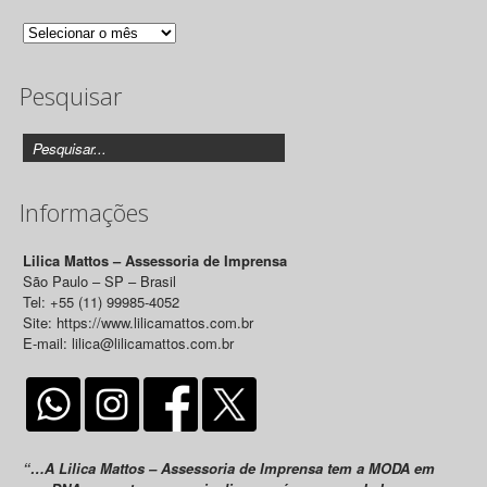
Arquivo
de
Pesquisar
Releases
Informações
Lilica Mattos – Assessoria de Imprensa
São Paulo – SP – Brasil
Tel: +55 (11) 99985-4052
Site: https://www.lilicamattos.com.br
E-mail: lilica@lilicamattos.com.br
“…A Lilica Mattos – Assessoria de Imprensa tem a MODA em