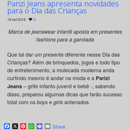
Parizi Jeans apresenta novidades
para o Dia das Crianças
19 set 2016 ·
8
Marca de jeanswear infantil aposta em presentes
fashions para a garotada
Que tal dar um presente diferente nesse Dia das
Crianças? Além de brinquedos, jogos e todo tipo
de entretenimento, a molecada moderna anda
curtindo mesmo é andar na moda e a
Parizi
– grife infanto-juvenil e bebê -, sabendo
Jeans
disso, preparou algumas dicas que farão sucesso
total com os
e
antenados.
boys
girls
Facebook
X
Pinterest
WhatsApp
Teams
Email
Share