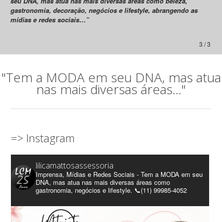
seu DNA, mas atua nas mais diversas áreas como beleza,
gastronomia, decoração, negócios e lifestyle, abrangendo as
mídias e redes sociais…”
3 / 3
"Tem a MODA em seu DNA, mas atua
nas mais diversas áreas..."
=> Instagram
lilicamattosassessoria
Imprensa, Mídias e Redes Sociais - Tem a MODA em seu
DNA, mas atua nas mais diversas áreas como
gastronomia, negócios e lifestyle. 📞(11) 99985-4052