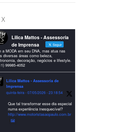
 X
Lilica Mattos - Assessoria
de Imprensa
Seguir
 a MODA em seu DNA, mas atua nas
s diversas áreas como beleza,
tronomia, decoração, negócios e lifestyle.
11) 99985-4052
Lilica Mattos - Assessoria de
Imprensa
quinta-feira - 07/05/2026 - 23:18:54
Que tal transformar esse dia especial
numa experiência inesquecível?
http://www.motoristasaopaulo.com.br