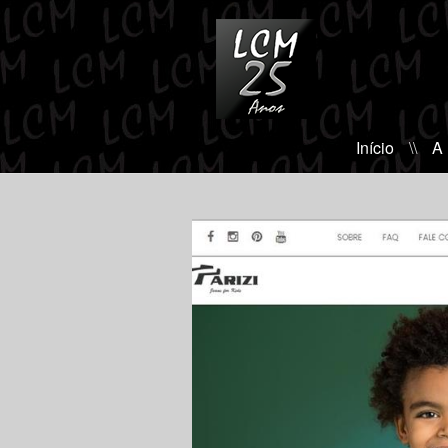
Início
\\
A