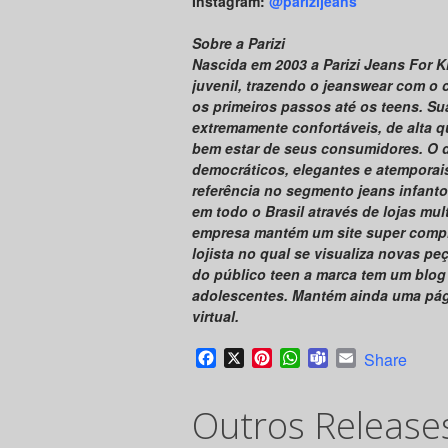
Instagram:
@parizijeans
Sobre a Parizi
Nascida em 2003 a Parizi Jeans For 
juvenil, trazendo o jeanswear com o 
os primeiros passos até os teens. S
extremamente confortáveis, de alta q
bem estar de seus consumidores. O d
democráticos, elegantes e atemporai
referência no segmento jeans infant
em todo o Brasil através de lojas mul
empresa mantém um site super comple
lojista no qual se visualiza novas p
do público teen a marca tem um blog
adolescentes. Mantém ainda uma pág
virtual.
Facebook
X
Pinterest
WhatsApp
Teams
Email
Share
Outros Release