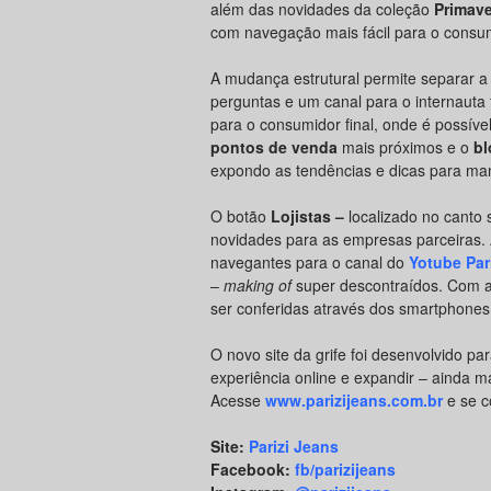
além das novidades da coleção
Primave
com navegação mais fácil para o consu
A mudança estrutural permite separar a
perguntas e um canal para o internauta 
para o consumidor final, onde é possíve
pontos de venda
mais próximos e o
bl
expondo as tendências e dicas para man
O botão
Lojistas –
localizado no canto 
novidades para as empresas parceiras.
navegantes para o canal do
Yotube Par
–
making of
super descontraídos. Com a
ser conferidas através dos smartphones 
O novo site da grife foi desenvolvido pa
experiência online e expandir – ainda 
Acesse
www.parizijeans.com.br
e se c
Site:
Parizi Jeans
Facebook:
fb/parizijeans