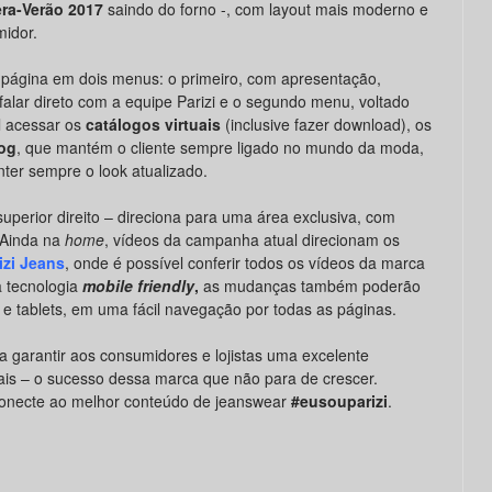
ra-Verão 2017
saindo do forno -, com layout mais moderno e
midor.
 página em dois menus: o primeiro, com apresentação,
falar direto com a equipe Parizi e o segundo menu, voltado
l acessar os
catálogos virtuais
(inclusive fazer download), os
og
, que mantém o cliente sempre ligado no mundo da moda,
ter sempre o look atualizado.
superior direito – direciona para uma área exclusiva, com
 Ainda na
home
, vídeos da campanha atual direcionam os
izi Jeans
, onde é possível conferir todos os vídeos da marca
 tecnologia
mobile friendly
,
as mudanças também poderão
e tablets, em uma fácil navegação por todas as páginas.
ra garantir aos consumidores e lojistas uma excelente
mais – o sucesso dessa marca que não para de crescer.
onecte ao melhor conteúdo de jeanswear
#eusouparizi
.