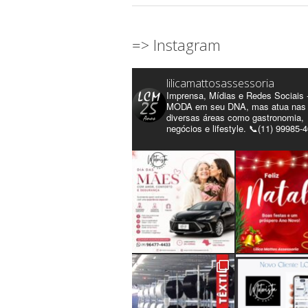
=> Instagram
lilicamattosassessoria
Imprensa, Mídias e Redes Sociais 
MODA em seu DNA, mas atua nas
diversas áreas como gastronomia,
negócios e lifestyle. 📞(11) 99985-