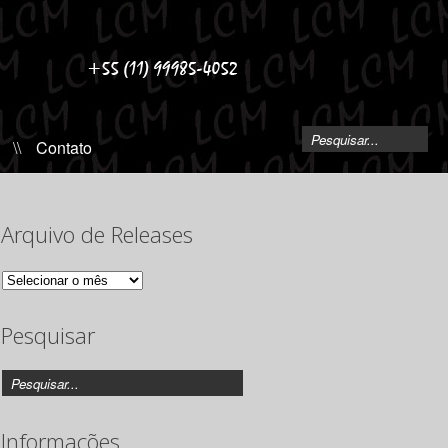
\\
Contato
Arquivo de Releases
Arquivo
de
Releases
Pesquisar
Informações