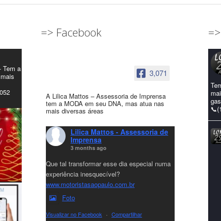
=> Facebook
=>
- Tem a
3,071
 mais
Tem
4052
mai
A Lilica Mattos – Assessoria de Imprensa
gas
tem a MODA em seu DNA, mas atua nas
📞(
mais diversas áreas
Lilica Mattos - Assessoria de
Imprensa
3 months ago
Que tal transformar esse dia especial numa
experiência inesquecível?
www.motoristasaopaulo.com.br
Foto
Visualizar no Facebook
·
Compartilhar