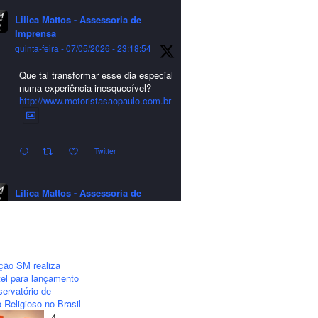
Lilica Mattos - Assessoria de
Imprensa
quinta-feira - 07/05/2026 - 23:18:54
Que tal transformar esse dia especial
numa experiência inesquecível?
http://www.motoristasaopaulo.com.br
Twitter
Lilica Mattos - Assessoria de
Imprensa
quarta-feira - 24/12/2025 - 21:51:42
A LCM Assessoria deseja um
excelente Natal e um 2026 repleto de
ção SM realiza
conquistas e realizações para todos
el para lançamento
clientes, jornalistas e amigos que
ervatório de
sempre nos acompanham!🎄✨🥂❤️
 Religioso no Brasil
4