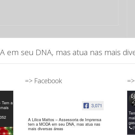
em seu DNA, mas atua nas mais diver
=> Facebook
=>
- Tem a
3,071
 mais
Tem
4052
mai
A Lilica Mattos – Assessoria de Imprensa
gas
tem a MODA em seu DNA, mas atua nas
📞(
mais diversas áreas