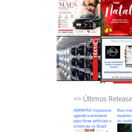
=> Últimos Releas
ABRAFAS impulsiona
Boa mús
agenda sustentável
espetác
para fibras artificiais e
do Insti
sintéticas no Brasil
1