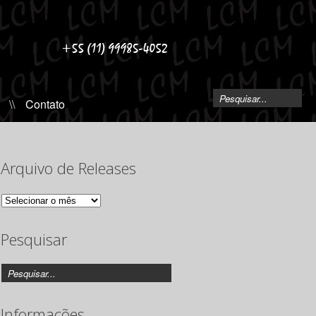
\\
Contato
Arquivo de Releases
Arquivo
de
Releases
Pesquisar
Informações