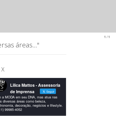
1 / 1
sas áreas..."
 X
Lilica Mattos - Assessoria
de Imprensa
Seguir
 a MODA em seu DNA, mas atua nas
s diversas áreas como beleza,
tronomia, decoração, negócios e lifestyle.
11) 99985-4052