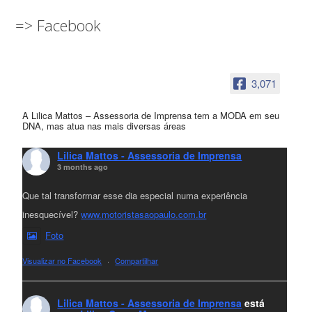
=> Facebook
3,071
A Lilica Mattos – Assessoria de Imprensa tem a MODA em seu
DNA, mas atua nas mais diversas áreas
Lilica Mattos - Assessoria de Imprensa
3 months ago
Que tal transformar esse dia especial numa experiência
inesquecível?
www.motoristasaopaulo.com.br
Foto
Visualizar no Facebook
·
Compartilhar
Lilica Mattos - Assessoria de Imprensa
está