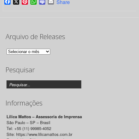
Facebook
X
Pinterest
WhatsApp
Teams
Email
Share
Arquivo de Releases
Arquivo
de
Pesquisar
Releases
Informações
Lilica Mattos – Assessoria de Imprensa
São Paulo – SP – Brasil
Tel: +55 (11) 99985-4052
Site: https://www.lilicamattos.com.br