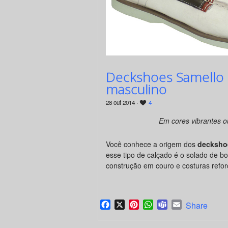
Deckshoes Samello s
masculino
28 out 2014 ·
4
Em cores vibrantes o
Você conhece a origem dos
decksho
esse tipo de calçado é o solado de b
construção em couro e costuras refor
Facebook
X
Pinterest
WhatsApp
Teams
Email
Share