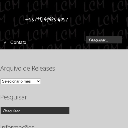
\\
Contato
Arquivo de Releases
Arquivo
de
Releases
Pesquisar
Informações