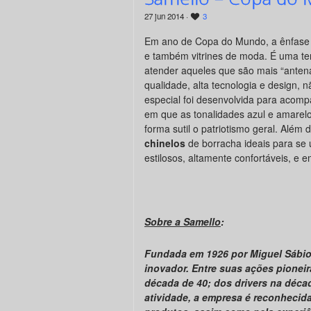
27 jun 2014 ·
3
Em ano de Copa do Mundo, a ênfase n
e também vitrines de moda. É uma t
atender aqueles que são mais “anten
qualidade, alta tecnologia e design,
n
especial foi desenvolvida para acom
em que as tonalidades azul e amarel
forma sutil o patriotismo geral. Além 
chinelos
de borracha ideais para se 
estilosos, altamente confortáveis, e 
Sobre a Samello
:
Fundada em 1926 por Miguel Sábio 
inovador. Entre suas ações pione
década de 40; dos drivers na déca
atividade, a empresa é reconhecid