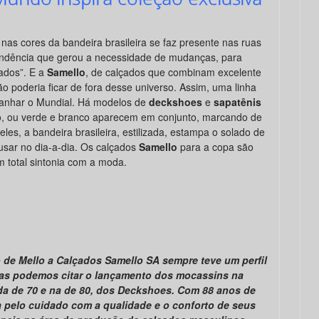
as cores da bandeira brasileira se faz presente nas ruas
endência que gerou a necessidade de mudanças, para
ados”. E a
Samello
,
de calçados que combinam excelente
ão poderia ficar de fora desse universo. Assim, uma linha
panhar o Mundial. Há modelos de
deckshoes
e
sapatênis
o, ou verde e branco aparecem em conjunto, marcando de
deles, a bandeira brasileira, estilizada, estampa o solado de
usar no dia-a-dia. Os calçados
Samello
para a copa são
em total sintonia com a moda.
de Mello a Calçados Samello SA sempre teve um perfil
iras podemos citar o lançamento dos mocassins na
da de 70 e na de 80, dos Deckshoes. Com 88 anos de
a pelo cuidado com a qualidade e o conforto de seus