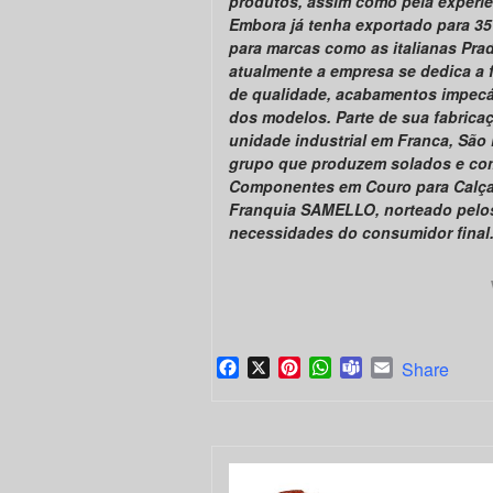
produtos, assim como pela experiê
Embora já tenha exportado para 35
para marcas como as italianas Prad
atualmente a empresa se dedica a 
de qualidade, acabamentos impecáv
dos modelos. Parte de sua fabricaç
unidade industrial em Franca, São
grupo que produzem solados e co
Componentes em Couro para Calçado
Franquia SAMELLO, norteado pelos
necessidades do consumidor final.
Facebook
X
Pinterest
WhatsApp
Teams
Email
Share