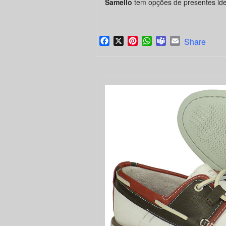
Samello
tem opções de presentes idea
Facebook
X
Pinterest
WhatsApp
Teams
Email
Share