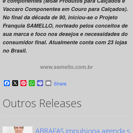
e componentes (MSM Produtos para Calçados e
Vaccaro Componentes em Couro para Calçados).
No final da década de 90, iniciou-se o Projeto
Franquia SAMELLO, norteado pelos conceitos de
sua marca e foco nos desejos e necessidades do
consumidor final. Atualmente conta com 23 lojas
no Brasil.
www.samello.com.br
Facebook
X
Pinterest
WhatsApp
Teams
Email
Share
Outros Releases
ABRAFAS impulsiona agenda su