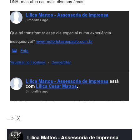
DNA, mas atua nas mais diversas áreas
Lilica Mattos - Assessoria de Imprensa
3 months ago
Que tal transformar esse dia especial numa experiência
inesquecível?
www.motoristasaopaulo.com.br
Foto
Visualizar no Facebook
·
Compartilhar
Lilica Mattos - Assessoria de Imprensa
está
com
Lilica Cesar Mattos
.
8 months ago
A LCM Assessoria deseja um excelente Natal e um 2026 repleto
de conquistas e realizações para todos clientes, jornalistas e
=> X
amigos que sempre nos acompanham!🎄✨🥂❤️
#lcmassessoria
ssessoria
#natal
#merrychristmas
#felizanonovo
Lilica Mattos - Assessoria de Imprensa
#HappyNewYear