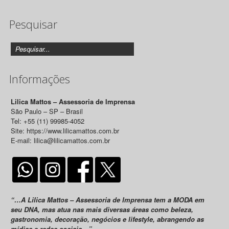
de
Pesquisar
Releases
Informações
Lilica Mattos – Assessoria de Imprensa
São Paulo – SP – Brasil
Tel: +55 (11) 99985-4052
Site: https://www.lilicamattos.com.br
E-mail: lilica@lilicamattos.com.br
“…A Lilica Mattos – Assessoria de Imprensa tem a MODA em
seu DNA, mas atua nas mais diversas áreas como beleza,
gastronomia, decoração, negócios e lifestyle, abrangendo as
mídias e redes sociais…”