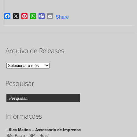
Facebook
X
Pinterest
WhatsApp
Teams
Email
Share
Arquivo de Releases
Arquivo
de
Pesquisar
Releases
Informações
Lilica Mattos – Assessoria de Imprensa
São Paulo – SP – Brasil