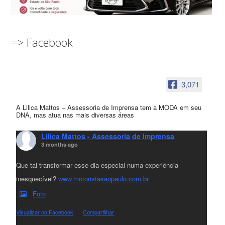
=> Facebook
3,071
A Lilica Mattos – Assessoria de Imprensa tem a MODA em seu
DNA, mas atua nas mais diversas áreas
Lilica Mattos - Assessoria de Imprensa
3 months ago
Que tal transformar esse dia especial numa experiência
inesquecível?
www.motoristasaopaulo.com.br
Foto
Visualizar no Facebook
·
Compartilhar